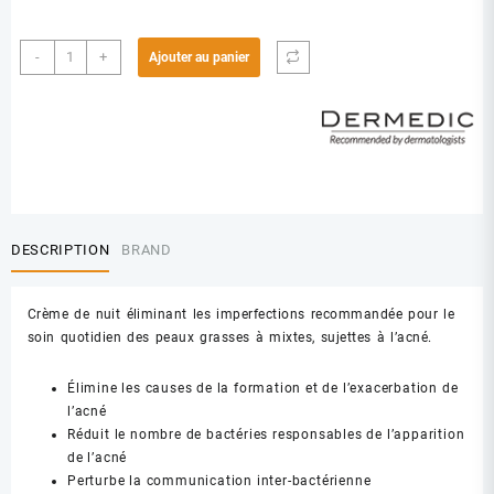
quantité
-
+
Ajouter au panier
de
DERMEDIC
NORMEACNE
CREME
DE
NUIT
ANTI
IMPERF
DESCRIPTION
BRAND
40ML
Crème de nuit éliminant les imperfections recommandée pour le
soin quotidien des peaux grasses à mixtes, sujettes à l’acné.
Élimine les causes de la formation et de l’exacerbation de
l’acné
Réduit le nombre de bactéries responsables de l’apparition
de l’acné
Perturbe la communication inter-bactérienne