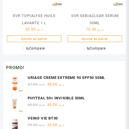
SVR TOPIALYSE HUILE
SVR SEBIACLEAR SERUM
LAVANTE 1 L
30ML
65.00
د.ت
76.00
د.ت
Ajouter au panier
Ajouter au panier
⇆
Compare
⇆
Compare
PROMO!
URIAGE CREME EXTREME 90 SPF50 50ML
Le
Le
47.00
د.ت
40.00
د.ت
prix
prix
initial
actuel
PHYTEAL 50+ INVISIBLE 50ML
était :
est :
Le
Le
45.00
د.ت
40.00
د.ت
د.ت 40.00.
د.ت 47.00.
prix
prix
initial
actuel
VEINO VIE BT30
était :
est :
Le
Le
39.00
د.ت
32.00
د.ت
د.ت 40.00.
د.ت 45.00.