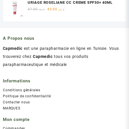
initial
actuel
URIAGE ROSELIANE CC CREME SPF50+ 40ML
était :
est :
Le
Le
47.00
د.ت
43.00
د.ت
د.ت 60.00.
د.ت 75.00.
prix
prix
initial
actuel
était :
est :
د.ت 43.00.
د.ت 47.00.
A Propos nous
Capmedic
est une parapharmacie en ligne en Tunisie. Vous
trouverez chez
Capmedic
tous vos produits
parapharmaceutique et médicale
Informations
Conditions générales
Politique de confidentialité
Contacter nous
MARQUES
Mon compte
Commandes