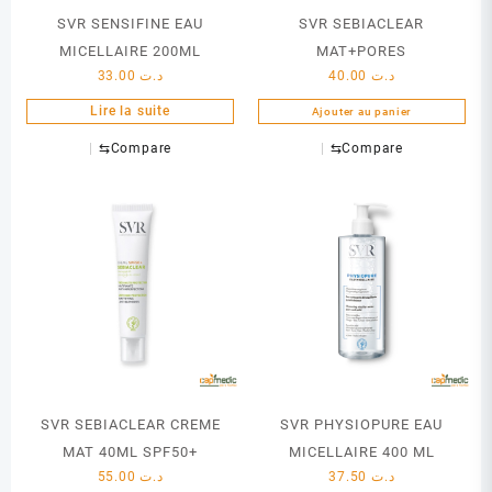
SVR SENSIFINE EAU
SVR SEBIACLEAR
MICELLAIRE 200ML
MAT+PORES
33.00
د.ت
40.00
د.ت
Lire la suite
Ajouter au panier
⇆
Compare
⇆
Compare
SVR SEBIACLEAR CREME
SVR PHYSIOPURE EAU
MAT 40ML SPF50+
MICELLAIRE 400 ML
55.00
د.ت
37.50
د.ت