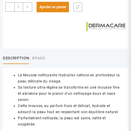
quantité
-
+
Ajouter au panier
de
DERMACARE
HYDRALISS
MOUSSE
NETTOYANTE
150ML
DESCRIPTION
BRAND
La Mousse nettoyante Hydraliss nettoie en profondeur la
peau délicate du visage.
Sa texture ultra-légère se transforme en une mousse fine
et aérienne pour le plaisir d’un nettoyage doux et sans
savon.
Cette mousse, au parfum frais et délicat, hydrate et
adoucit la peau tout en respectant son équilibre naturel.
Parfaitement nettoyée, la peau est saine, nette et
oxygénée.