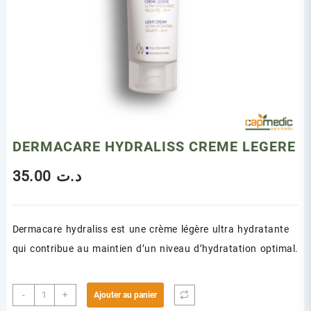
DERMACARE HYDRALISS CREME LEGERE
35.00
د.ت
Dermacare hydraliss est une crème légère ultra hydratante
qui contribue au maintien d’un niveau d’hydratation optimal.
quantité
-
+
Ajouter au panier
de