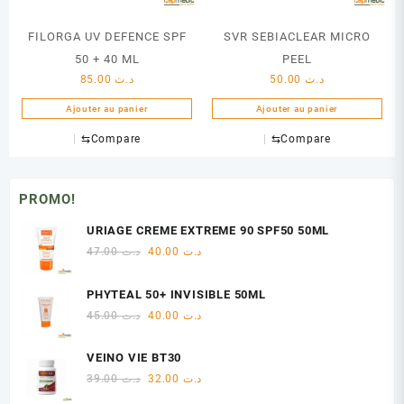
FILORGA UV DEFENCE SPF
SVR SEBIACLEAR MICRO
50 + 40 ML
PEEL
85.00
د.ت
50.00
د.ت
Ajouter au panier
Ajouter au panier
⇆
Compare
⇆
Compare
PROMO!
URIAGE CREME EXTREME 90 SPF50 50ML
Le
Le
47.00
د.ت
40.00
د.ت
prix
prix
initial
actuel
PHYTEAL 50+ INVISIBLE 50ML
était :
est :
Le
Le
45.00
د.ت
40.00
د.ت
د.ت 40.00.
د.ت 47.00.
prix
prix
initial
actuel
VEINO VIE BT30
était :
est :
Le
Le
39.00
د.ت
32.00
د.ت
د.ت 40.00.
د.ت 45.00.
prix
prix