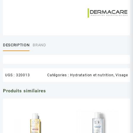
DERMACARE
HYDRALISS
CREME
LEGERE
DESCRIPTION
BRAND
UGS :
320013
Catégories :
Hydratation et nutrition
,
Visage
Produits similaires