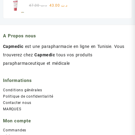
était :
est :
Le
Le
47.00
د.ت
43.00
د.ت
د.ت 60.00.
د.ت 75.00.
prix
prix
initial
actuel
était :
est :
د.ت 43.00.
د.ت 47.00.
A Propos nous
Capmedic
est une parapharmacie en ligne en Tunisie. Vous
trouverez chez
Capmedic
tous vos produits
parapharmaceutique et médicale
Informations
Conditions générales
Politique de confidentialité
Contacter nous
MARQUES
Mon compte
Commandes