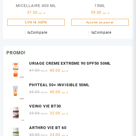
MICELLAIRE 400 ML
15ML
37.50
د.ت
39.00
د.ت
Lire la suite
Ajouter au panier
⇆
Compare
⇆
Compare
PROMO!
URIAGE CREME EXTREME 90 SPF50 50ML
Le
Le
47.00
د.ت
40.00
د.ت
prix
prix
initial
actuel
PHYTEAL 50+ INVISIBLE 50ML
était :
est :
Le
Le
45.00
د.ت
40.00
د.ت
د.ت 40.00.
د.ت 47.00.
prix
prix
initial
actuel
VEINO VIE BT30
était :
est :
Le
Le
39.00
د.ت
32.00
د.ت
د.ت 40.00.
د.ت 45.00.
prix
prix
initial
actuel
ARTHRO VIE BT 60
était :
est :
Le
Le
40.00
د.ت
33.00
د.ت