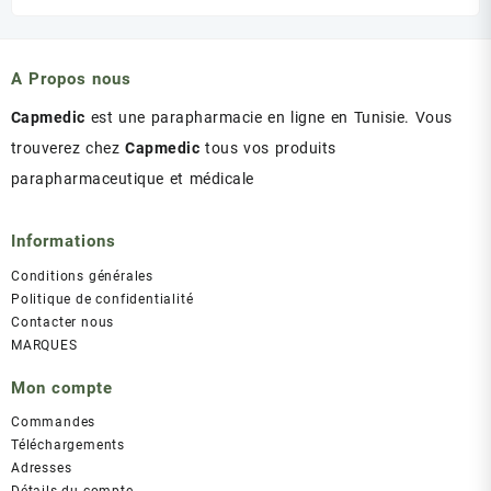
initial
actuel
était :
est :
د.ت 43.00.
د.ت 47.00.
A Propos nous
Capmedic
est une parapharmacie en ligne en Tunisie. Vous
trouverez chez
Capmedic
tous vos produits
parapharmaceutique et médicale
Informations
Conditions générales
Politique de confidentialité
Contacter nous
MARQUES
Mon compte
Commandes
Téléchargements
Adresses