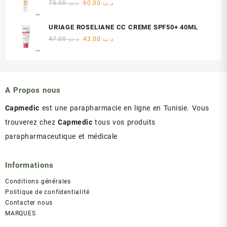
Le
Le
75.00
د.ت
60.00
د.ت
د.ت 60.00.
د.ت 75.00.
prix
prix
initial
actuel
URIAGE ROSELIANE CC CREME SPF50+ 40ML
était :
est :
Le
Le
47.00
د.ت
43.00
د.ت
د.ت 60.00.
د.ت 75.00.
prix
prix
initial
actuel
était :
est :
د.ت 43.00.
د.ت 47.00.
A Propos nous
Capmedic
est une parapharmacie en ligne en Tunisie. Vous
trouverez chez
Capmedic
tous vos produits
parapharmaceutique et médicale
Informations
Conditions générales
Politique de confidentialité
Contacter nous
MARQUES