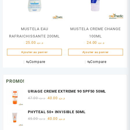
MUSTELA EAU
MUSTELA CREME CHANGE
RAFRAICHISSANTE 200ML
100ML
25.00
د.ت
24.00
د.ت
Ajouter au panier
Ajouter au panier
⇆
Compare
⇆
Compare
PROMO!
URIAGE CREME EXTREME 90 SPF50 50ML
Le
Le
47.00
د.ت
40.00
د.ت
prix
prix
initial
actuel
PHYTEAL 50+ INVISIBLE 50ML
était :
est :
Le
Le
45.00
د.ت
40.00
د.ت
د.ت 40.00.
د.ت 47.00.
prix
prix