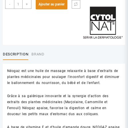
quantité
-
+
Ajouter au panier
de
CYTOLNAT
NEOGAZ
HUILE
DE
MASSAGE
BB
DESCRIPTION
BRAND
Néogaz est une huile de massage relaxante à base d’extraits de
plantes médicinales pour soulager l’inconfort digestif et diminuer
le ballonnement du nourrisson, du bébé et de l’enfant.
Grâce à sa galénique innovante et la synergie d’action des
extraits des plantes médicinales (Marjolaine, Camomille et
Fenouil) Néogaz apaise, favorise la digestion et calme en
douceur les petits maux d’estomac dus aux coliques.
A base de vitamine E et d’huile d’amande douce, NEOGAZ apaise