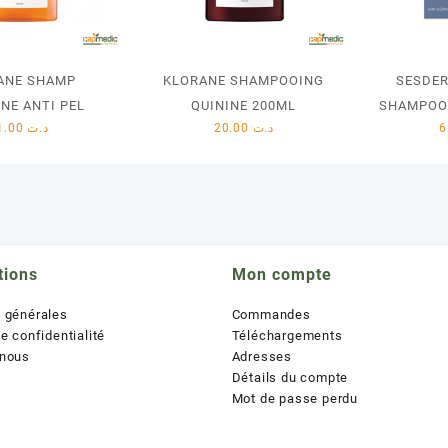
ANE SHAMP
KLORANE SHAMPOOING
SESDE
NE ANTI PEL
QUININE 200ML
SHAMPOO
21.00
د.ت
20.00
د.ت
tions
Mon compte
s générales
Commandes
de confidentialité
Téléchargements
 nous
Adresses
Détails du compte
Mot de passe perdu