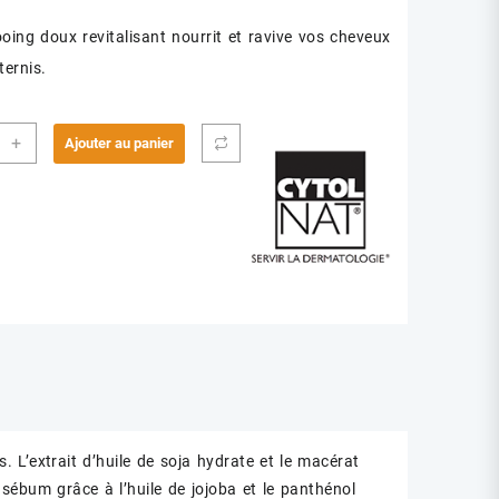
ing doux revitalisant nourrit et ravive vos cheveux
ternis.
ité
+
Ajouter au panier
LNAT
LCAP
P
IFIANT200ML
. L’extrait d’huile de soja hydrate et le macérat
 sébum grâce à l’huile de jojoba et le panthénol