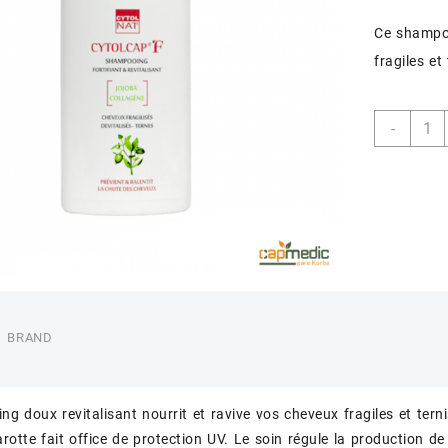
Ce shampoo
fragiles et 
quant
-
de
CYTO
CYTO
F
SHAM
FORT
BRAND
g doux revitalisant nourrit et ravive vos cheveux fragiles et ternis
arotte fait office de protection UV. Le soin régule la production de