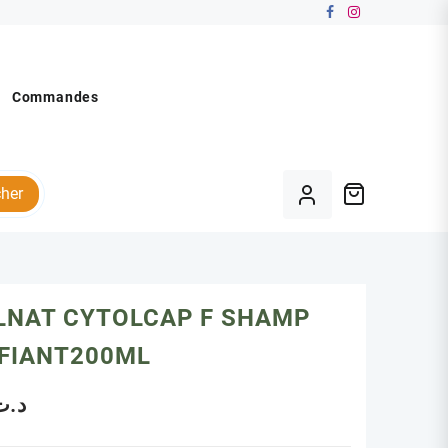
Commandes
her
LNAT CYTOLCAP F SHAMP
IFIANT200ML
د.ت