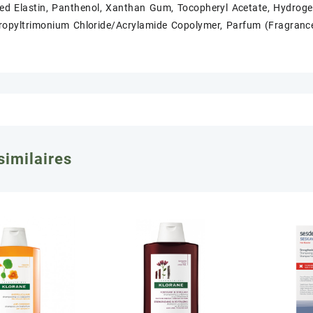
zed Elastin, Panthenol, Xanthan Gum, Tocopheryl Acetate, Hydroge
opyltrimonium Chloride/Acrylamide Copolymer, Parfum (Fragrance)
similaires