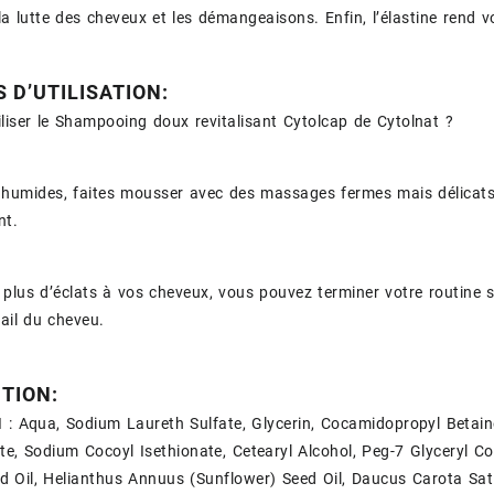
 la lutte des cheveux et les démangeaisons. Enfin, l’élastine rend 
 D’UTILISATION:
iser le Shampooing doux revitalisant Cytolcap de Cytolnat ?
humides, faites mousser avec des massages fermes mais délicats.
t.
plus d’éclats à vos cheveux, vous pouvez terminer votre routine 
cail du cheveu.
TION:
 : Aqua, Sodium Laureth Sulfate, Glycerin, Cocamidopropyl Betai
te, Sodium Cocoyl Isethionate, Cetearyl Alcohol, Peg-7 Glyceryl 
d Oil, Helianthus Annuus (Sunflower) Seed Oil, Daucus Carota Sati