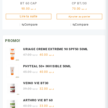
BT 60 CAP
CP BT/30
90.00
د.ت
70.00
د.ت
Lire la suite
Ajouter au panier
⇆
Compare
⇆
Compare
PROMO!
URIAGE CREME EXTREME 90 SPF50 50ML
Le
Le
47.00
د.ت
40.00
د.ت
prix
prix
initial
actuel
PHYTEAL 50+ INVISIBLE 50ML
était :
est :
Le
Le
45.00
د.ت
40.00
د.ت
د.ت 40.00.
د.ت 47.00.
prix
prix
initial
actuel
VEINO VIE BT30
était :
est :
Le
Le
39.00
د.ت
32.00
د.ت
د.ت 40.00.
د.ت 45.00.
prix
prix
initial
actuel
ARTHRO VIE BT 60
était :
est :
Le
Le
40.00
د.ت
33.00
د.ت