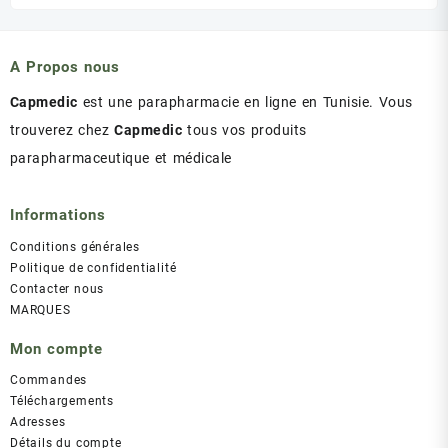
initial
actuel
était :
est :
د.ت 43.00.
د.ت 47.00.
A Propos nous
Capmedic
est une parapharmacie en ligne en Tunisie. Vous
trouverez chez
Capmedic
tous vos produits
parapharmaceutique et médicale
Informations
Conditions générales
Politique de confidentialité
Contacter nous
MARQUES
Mon compte
Commandes
Téléchargements
Adresses
Détails du compte