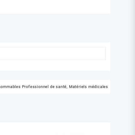
STERILE
K-
FLEX
ommables Professionnel de santé
,
Matériels médicales