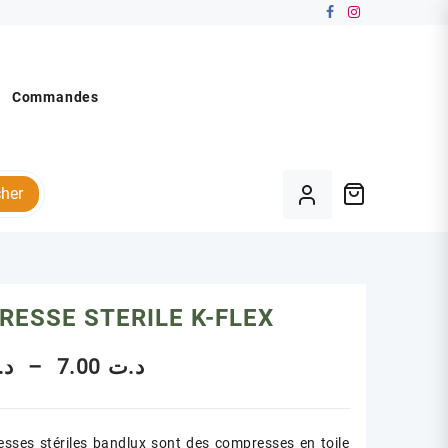
Commandes
her
ESSE STERILE K-FLEX
Plage
د.
–
7.00
د.ت
de
sses stériles bandlux sont des compresses en toile