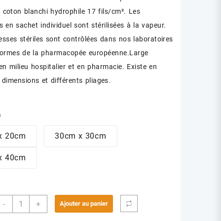
prix :
 coton blanchi hydrophile 17 fils/cm². Les
د.ت 2.50
 en sachet individuel sont stérilisées à la vapeur.
à
sses stériles sont contrôlées dans nos laboratoires
normes de la pharmacopée européenne.Large
د.ت 7.00
 en milieu hospitalier et en pharmacie. Existe en
 dimensions et différents pliages.
n
x 20cm
30cm x 30cm
x 40cm
quantité
-
+
Ajouter au panier
de
COMPRESSE