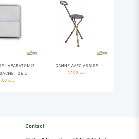
E LAPARATOMIE
CANNE AVEC ASSISE
47.00
د.ت
 SACHET DE 2
3.00
د.ت
Contact