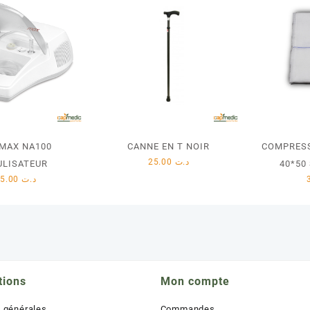
MAX NA100
CANNE EN T NOIR
COMPRESS
25.00
د.ت
ULISATEUR
40*50
135.00
د.ت
tions
Mon compte
s générales
Commandes