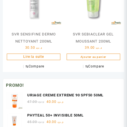
SVR SENSIFINE DERMO
SVR SEBIACLEAR GEL
NETTOYANT 200ML
MOUSSANT 200ML
30.50
د.ت
39.00
د.ت
Lire la suite
Ajouter au panier
⇆
Compare
⇆
Compare
PROMO!
URIAGE CREME EXTREME 90 SPF50 50ML
Le
Le
47.00
د.ت
40.00
د.ت
prix
prix
initial
actuel
PHYTEAL 50+ INVISIBLE 50ML
était :
est :
Le
Le
45.00
د.ت
40.00
د.ت
د.ت 40.00.
د.ت 47.00.