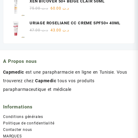
XEN BICOVER 50+ BEIGE CLAIR 50ML
était :
est :
Le
Le
75.00
د.ت
60.00
د.ت
د.ت 60.00.
د.ت 75.00.
prix
prix
initial
actuel
URIAGE ROSELIANE CC CREME SPF50+ 40ML
était :
est :
Le
Le
47.00
د.ت
43.00
د.ت
د.ت 60.00.
د.ت 75.00.
prix
prix
initial
actuel
était :
est :
د.ت 43.00.
د.ت 47.00.
A Propos nous
Capmedic
est une parapharmacie en ligne en Tunisie. Vous
trouverez chez
Capmedic
tous vos produits
parapharmaceutique et médicale
Informations
Conditions générales
Politique de confidentialité
Contacter nous
MARQUES