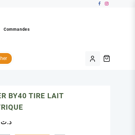
Commandes
her
R BY40 TIRE LAIT
TRIQUE
.00
د.ت