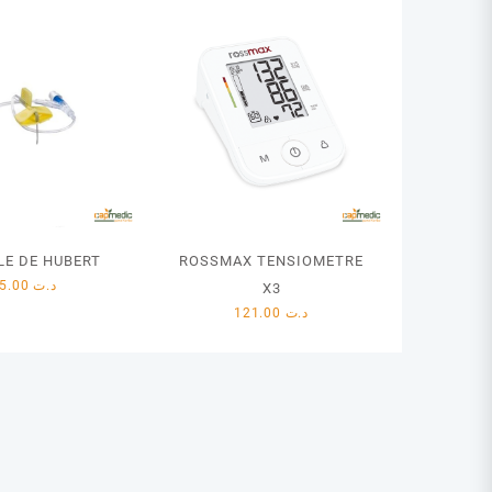
LE DE HUBERT
ROSSMAX TENSIOMETRE
15.00
د.ت
X3
121.00
د.ت