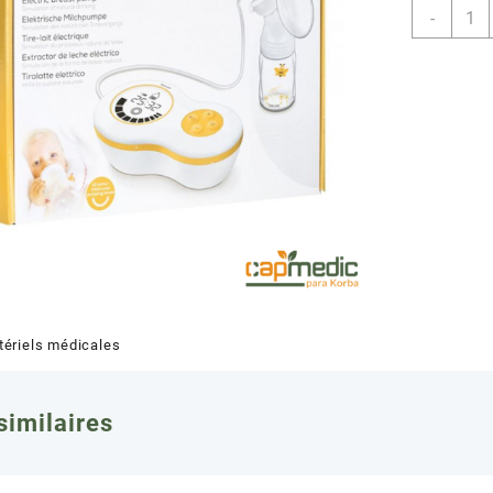
quant
-
de
BEUR
BY40
TIRE
LAIT
ELEC
ériels médicales
similaires