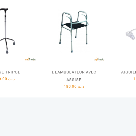
NE TRIPOD
DEAMBULATEUR AVEC
AIGUIL
40.00
د.ت
ASSISE
180.00
د.ت