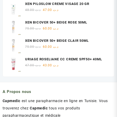
initial
actuel
XEN PILOSLOW CREME VISAGE 20 GR
était :
est :
Le
Le
48.00
د.ت
47.00
د.ت
د.ت 18.00.
د.ت 22.00.
prix
prix
initial
actuel
XEN BICOVER 50+ BEIGE ROSE 50ML
était :
est :
Le
Le
75.00
د.ت
60.00
د.ت
د.ت 47.00.
د.ت 48.00.
prix
prix
initial
actuel
XEN BICOVER 50+ BEIGE CLAIR 50ML
était :
est :
Le
Le
75.00
د.ت
60.00
د.ت
د.ت 60.00.
د.ت 75.00.
prix
prix
initial
actuel
URIAGE ROSELIANE CC CREME SPF50+ 40ML
était :
est :
Le
Le
47.00
د.ت
43.00
د.ت
د.ت 60.00.
د.ت 75.00.
prix
prix
initial
actuel
était :
est :
د.ت 43.00.
د.ت 47.00.
A Propos nous
Capmedic
est une parapharmacie en ligne en Tunisie. Vous
trouverez chez
Capmedic
tous vos produits
parapharmaceutique et médicale