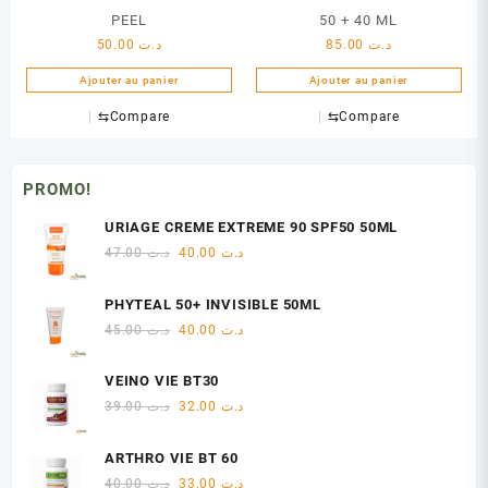
PEEL
50 + 40 ML
50.00
د.ت
85.00
د.ت
Ajouter au panier
Ajouter au panier
⇆
Compare
⇆
Compare
PROMO!
URIAGE CREME EXTREME 90 SPF50 50ML
Le
Le
47.00
د.ت
40.00
د.ت
prix
prix
initial
actuel
PHYTEAL 50+ INVISIBLE 50ML
était :
est :
Le
Le
45.00
د.ت
40.00
د.ت
د.ت 40.00.
د.ت 47.00.
prix
prix
initial
actuel
VEINO VIE BT30
était :
est :
Le
Le
39.00
د.ت
32.00
د.ت
د.ت 40.00.
د.ت 45.00.
prix
prix
initial
actuel
ARTHRO VIE BT 60
était :
est :
Le
Le
40.00
د.ت
33.00
د.ت