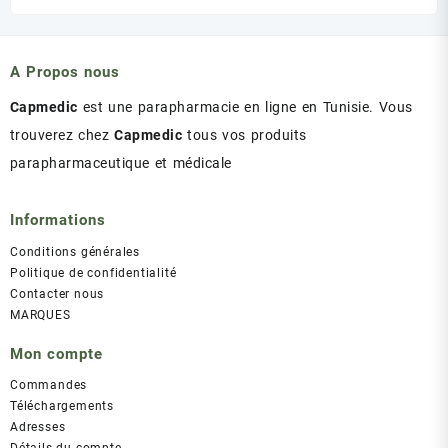
initial
actuel
était :
est :
د.ت 43.00.
د.ت 47.00.
A Propos nous
Capmedic
est une parapharmacie en ligne en Tunisie. Vous
trouverez chez
Capmedic
tous vos produits
parapharmaceutique et médicale
Informations
Conditions générales
Politique de confidentialité
Contacter nous
MARQUES
Mon compte
Commandes
Téléchargements
Adresses