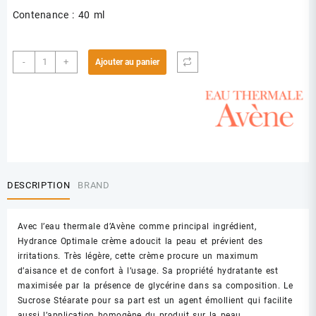
Contenance : 40 ml
quantité
-
+
Ajouter au panier
de
AVENE
HYDRANCE
LEGERE
40
ML
DESCRIPTION
BRAND
Avec l’eau thermale d’Avène comme principal ingrédient,
Hydrance Optimale crème adoucit la peau et prévient des
irritations. Très légère, cette crème procure un maximum
d’aisance et de confort à l’usage. Sa propriété hydratante est
maximisée par la présence de glycérine dans sa composition. Le
Sucrose Stéarate pour sa part est un agent émollient qui facilite
aussi l’application homogène du produit sur la peau.