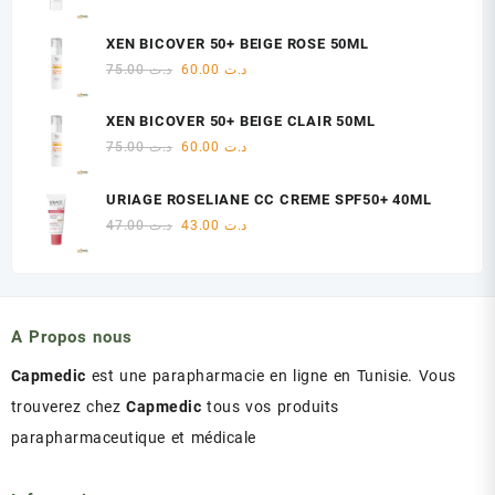
د.ت 18.00.
د.ت 22.00.
prix
prix
initial
actuel
XEN BICOVER 50+ BEIGE ROSE 50ML
était :
est :
Le
Le
75.00
د.ت
60.00
د.ت
د.ت 47.00.
د.ت 48.00.
prix
prix
initial
actuel
XEN BICOVER 50+ BEIGE CLAIR 50ML
était :
est :
Le
Le
75.00
د.ت
60.00
د.ت
د.ت 60.00.
د.ت 75.00.
prix
prix
initial
actuel
URIAGE ROSELIANE CC CREME SPF50+ 40ML
était :
est :
Le
Le
47.00
د.ت
43.00
د.ت
د.ت 60.00.
د.ت 75.00.
prix
prix
initial
actuel
était :
est :
د.ت 43.00.
د.ت 47.00.
A Propos nous
Capmedic
est une parapharmacie en ligne en Tunisie. Vous
trouverez chez
Capmedic
tous vos produits
parapharmaceutique et médicale