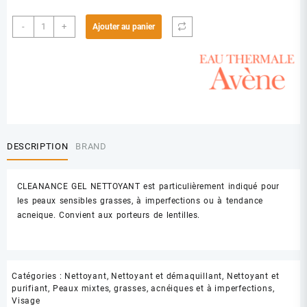
quantité
-
+
Ajouter au panier
de
AVENE
CLEANANCE
GEL
NETTOYANT
200ML
DESCRIPTION
BRAND
CLEANANCE GEL NETTOYANT est particulièrement indiqué pour
les peaux sensibles grasses, à imperfections ou à tendance
acneique. Convient aux porteurs de lentilles.
Catégories :
Nettoyant
,
Nettoyant et démaquillant
,
Nettoyant et
purifiant
,
Peaux mixtes, grasses, acnéiques et à imperfections
,
Visage