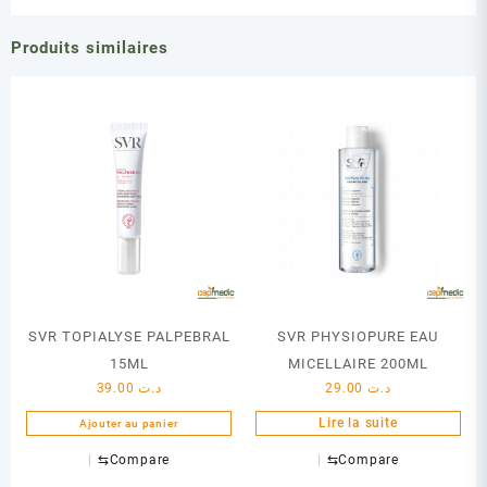
Produits similaires
SVR TOPIALYSE PALPEBRAL
SVR PHYSIOPURE EAU
15ML
MICELLAIRE 200ML
39.00
د.ت
29.00
د.ت
Lire la suite
Ajouter au panier
⇆
Compare
⇆
Compare