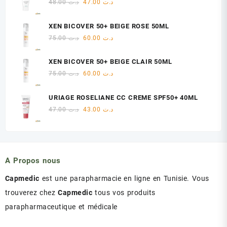
Le
Le
48.00
د.ت
47.00
د.ت
د.ت 18.00.
د.ت 22.00.
prix
prix
initial
actuel
XEN BICOVER 50+ BEIGE ROSE 50ML
était :
est :
Le
Le
75.00
د.ت
60.00
د.ت
د.ت 47.00.
د.ت 48.00.
prix
prix
initial
actuel
XEN BICOVER 50+ BEIGE CLAIR 50ML
était :
est :
Le
Le
75.00
د.ت
60.00
د.ت
د.ت 60.00.
د.ت 75.00.
prix
prix
initial
actuel
URIAGE ROSELIANE CC CREME SPF50+ 40ML
était :
est :
Le
Le
47.00
د.ت
43.00
د.ت
د.ت 60.00.
د.ت 75.00.
prix
prix
initial
actuel
était :
est :
د.ت 43.00.
د.ت 47.00.
A Propos nous
Capmedic
est une parapharmacie en ligne en Tunisie. Vous
trouverez chez
Capmedic
tous vos produits
parapharmaceutique et médicale