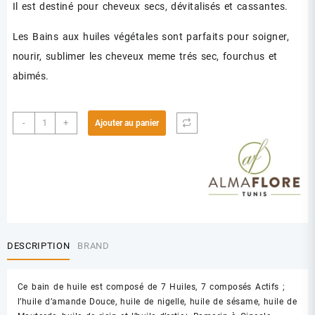
Il est destiné pour cheveux secs, dévitalisés et cassantes.
Les Bains aux huiles végétales sont parfaits pour soigner,
nourir, sublimer les cheveux meme trés sec, fourchus et
abimés.
quantité
-
+
Ajouter au panier
de
ALMAFLORE
BAIN
D
HUILES
CHEVEUX
DESCRIPTION
BRAND
Ce bain de huile est composé de 7 Huiles, 7 composés Actifs ;
l’huile d’amande Douce, huile de nigelle, huile de sésame, huile de