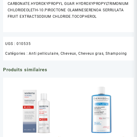
CARBONATE.
HYDROXYPROPYL GUAR HYDROXYPROPYLTRIMONIUM
CHLORIDE
OLETH-10.
PIROCTONE OLAMINE
SERENOA SERRULATA
FRUIT EXTRACT
SODIUM CHLORIDE.
TOCOPHEROL
UGS :
010535
Catégories :
Anti pelliculaire
,
Cheveux
,
Cheveux gras
,
Shampoing
Produits similaires