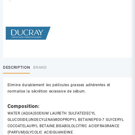
DESCRIPTION
BRAND
Elimine durablement les pellicules grasses adhérentes et
normalise la sécrétion excessive de sébum.
Composition:
WATER (AQUA)
SODIUM LAURETH SULFATE
DECYL
GLUCOSIDE,
UNDECYLENAMIDOPROPYL BETAINE
PEG-7 GLYCERYL
COCOATE
LAURYL BETAINE.
BISABOLOL
CITRIC ACID
FRAGRANCE
(PARFUM)
GLYCOLIC ACID
GUANIDINE