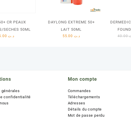
50+ CR PEAUX
DAYLONG EXTREME 50+
DERMEDIC
S/SECHES 50ML
LAIT 50ML
FOUND
45.00
د.ت
55.00
د.ت
40.00
tions
Mon compte
s générales
Commandes
de confidentialité
Téléchargements
 nous
Adresses
Détails du compte
Mot de passe perdu