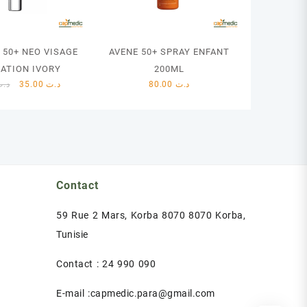
 50+ NEO VISAGE
AVENE 50+ SPRAY ENFANT
ATION IVORY
200ML
Le
Le
د.ت
35.00
د.ت
80.00
د.ت
prix
prix
initial
actuel
était :
est :
د.ت 35.00.
د.ت 40.00.
Contact
59 Rue 2 Mars, Korba 8070 8070 Korba,
Tunisie
Contact : 24 990 090
E-mail :capmedic.para@gmail.com