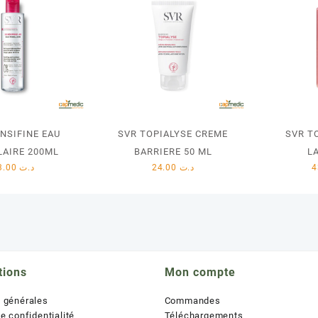
NSIFINE EAU
SVR TOPIALYSE CREME
SVR T
LAIRE 200ML
BARRIERE 50 ML
L
33.00
د.ت
24.00
د.ت
tions
Mon compte
s générales
Commandes
de confidentialité
Téléchargements