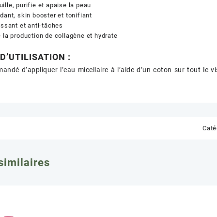
lle, purifie et apaise la peau
dant, skin booster et tonifiant
issant et anti-tâches
 la production de collagène et hydrate
D’UTILISATION :
mandé d’appliquer l’eau micellaire à l’aide d’un coton sur tout le v
Caté
similaires