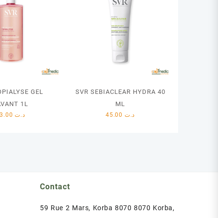
OPIALYSE GEL
SVR SEBIACLEAR HYDRA 40
AVANT 1L
ML
43.00
د.ت
45.00
د.ت
Contact
59 Rue 2 Mars, Korba 8070 8070 Korba,