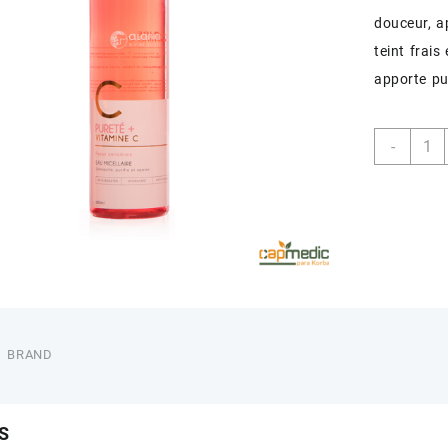
douceur, a
teint frais
apporte pur
quant
-
de
ALAN
EAU
MICE
250
ML
BRAND
S