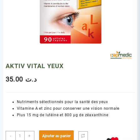
AKTIV VITAL YEUX
35.00
د.ت
Nutriments sélectionnés pour la santé des yeux
Vitamine A et zinc pour conserver une vision normale
Plus 15 mg de lutéine et 800 µg de zéaxanthine
quantité
-
+
Ajouter au panier