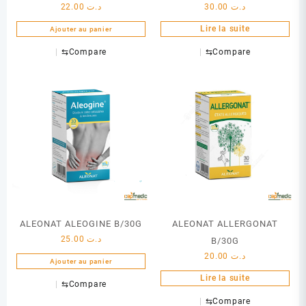
22.00
د.ت
30.00
د.ت
Lire la suite
Ajouter au panier
⇆
Compare
⇆
Compare
ALEONAT ALEOGINE B/30G
ALEONAT ALLERGONAT
25.00
د.ت
B/30G
20.00
د.ت
Ajouter au panier
Lire la suite
⇆
Compare
⇆
Compare