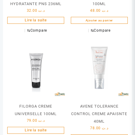
HYDRATANTE PNS 236ML
100ML
32.00
د.ت
48.00
د.ت
Lire la suite
Ajouter au panier
⇆
Compare
⇆
Compare
FILORGA CREME
AVENE TOLERANCE
UNIVERSELLE 100ML
CONTROL CREME APAISNTE
79.00
د.ت
40ML
78.00
د.ت
Lire la suite