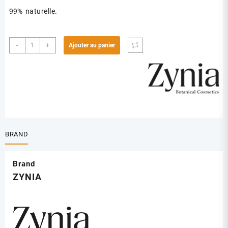
99% naturelle.
quantité
-
+
Ajouter au panier
de
ZYNIA
BRUME
PARFUUMEE
MONOI
250
ML
BRAND
Brand
ZYNIA