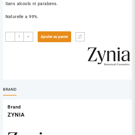
Sans alcools ni parabens.
Naturelle a 99%.
quantité
-
+
Ajouter au panier
de
ZYNIA
BRUME
PARFUMEE
SUBLIME
PINK
TRIP
250
BRAND
ML
Brand
ZYNIA