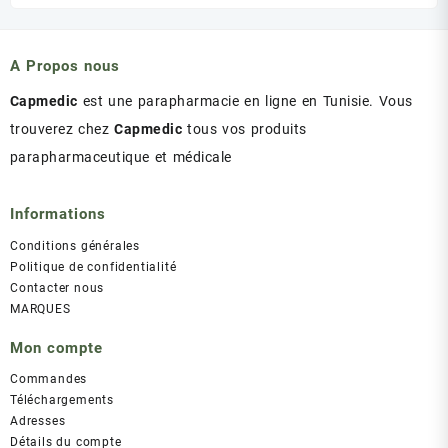
initial
actuel
était :
est :
د.ت 43.00.
د.ت 47.00.
A Propos nous
Capmedic
est une parapharmacie en ligne en Tunisie. Vous
trouverez chez
Capmedic
tous vos produits
parapharmaceutique et médicale
Informations
Conditions générales
Politique de confidentialité
Contacter nous
MARQUES
Mon compte
Commandes
Téléchargements
Adresses
Détails du compte