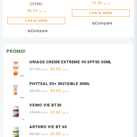
79.00
د.ت
295ML
56.00
د.ت
Lire la suite
Lire la suite
⇆
Compare
⇆
Compare
PROMO!
URIAGE CREME EXTREME 90 SPF50 50ML
Le
Le
47.00
د.ت
40.00
د.ت
prix
prix
initial
actuel
PHYTEAL 50+ INVISIBLE 50ML
était :
est :
Le
Le
45.00
د.ت
40.00
د.ت
د.ت 40.00.
د.ت 47.00.
prix
prix
initial
actuel
VEINO VIE BT30
était :
est :
Le
Le
39.00
د.ت
32.00
د.ت
د.ت 40.00.
د.ت 45.00.
prix
prix
initial
actuel
ARTHRO VIE BT 60
était :
est :
Le
Le
40.00
د.ت
33.00
د.ت