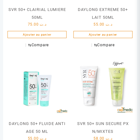
SVR 50+ CLAIRIAL LUMIERE
DAYLONG EXTREME 50+
50ML
LAIT 50ML
75.00
د.ت
55.00
د.ت
Ajouter au panier
Ajouter au panier
⇆
Compare
⇆
Compare
DAYLONG 50+ FLUIDE ANTI
SVR 50+ SUN SECURE PX
AGE 50 ML
N/MIXTES
55.00
د.ت
58.00
د.ت