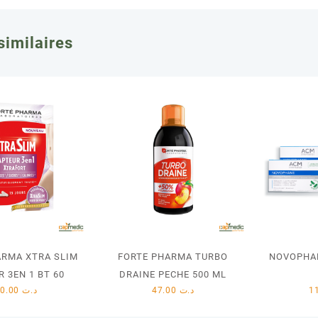
similaires
ARMA XTRA SLIM
FORTE PHARMA TURBO
NOVOPHA
 3EN 1 BT 60
DRAINE PECHE 500 ML
110.00
د.ت
47.00
د.ت