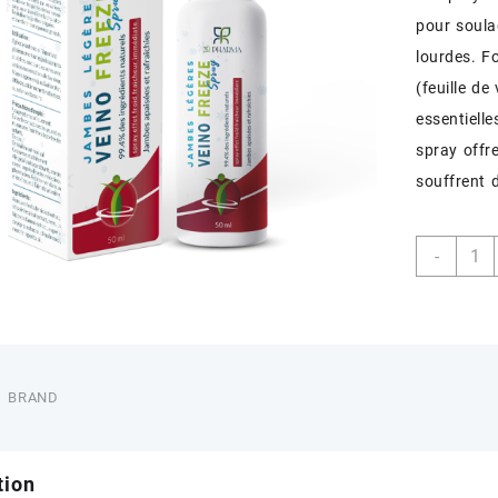
pour soula
lourdes. F
(feuille de
essentielle
spray offr
souffrent 
quant
-
de
VEIN
FREE
SPRA
50ML
BRAND
tion