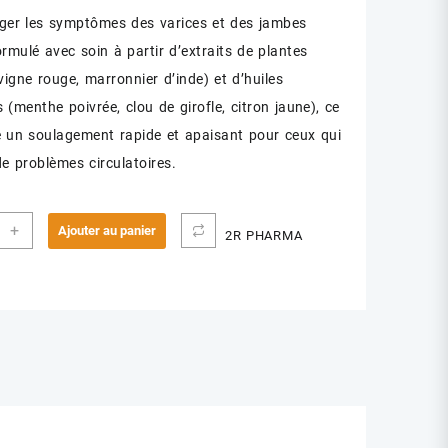
ger les symptômes des varices et des jambes
ormulé avec soin à partir d’extraits de plantes
 vigne rouge, marronnier d’inde) et d’huiles
s (menthe poivrée, clou de girofle, citron jaune), ce
e un soulagement rapide et apaisant pour ceux qui
de problèmes circulatoires.
ité
+
Ajouter au panier
2R PHARMA
O
ZE
Y