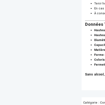
Tenir h
En cas 
À conse
Données 
Hauteur
Hauteu
Diamèt
Capacit
Matière
Forme 
Coloris
Fermet
Sans alcool,
Catégorie :
Co