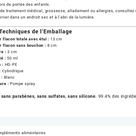
ors de portée des enfants.
de traitement médical, grossesse, allaitement ou allergies, consulte
rver dans un endroit sec et à l’abri de la lumière.
Techniques de l’Emballage
 flacon totale avec étui :
13 cm
r flacon sans bouchon :
8 cm
re :
3 cm
é :
50 ml
 :
HD-PE
:
Cylindrique
 :
Blanc
ure :
Pompe spray
 sans parabènes, sans sulfates, sans silicone.
99.4% des ingrédie
mpléments alimentaires