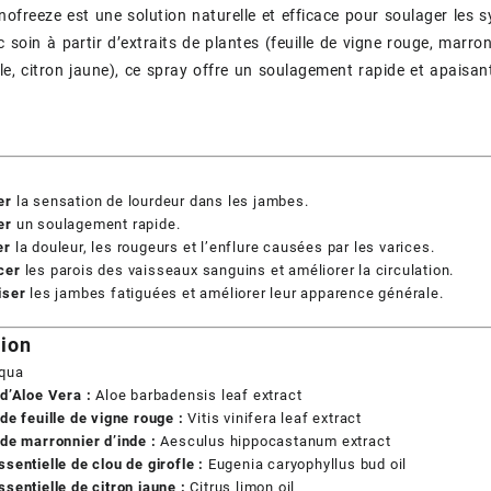
nofreeze est une solution naturelle et efficace pour soulager les
 soin à partir d’extraits de plantes (feuille de vigne rouge, marron
fle, citron jaune), ce spray offre un soulagement rapide et apaisa
.
er
la sensation de lourdeur dans les jambes.
er
un soulagement rapide.
er
la douleur, les rougeurs et l’enflure causées par les varices.
cer
les parois des vaisseaux sanguins et améliorer la circulation.
iser
les jambes fatiguées et améliorer leur apparence générale.
ion
qua
 d’Aloe Vera :
Aloe barbadensis leaf extract
 de feuille de vigne rouge :
Vitis vinifera leaf extract
 de marronnier d’inde :
Aesculus hippocastanum extract
ssentielle de clou de girofle :
Eugenia caryophyllus bud oil
ssentielle de citron jaune :
Citrus limon oil