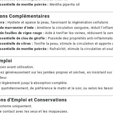
ssentielle de menthe poivrée :
Mentha piperita oil
ions Complémentaires
ra :
Hydrate et apaise la peau, favorisant la régénération cellulaire.
 de marronnier d’inde :
Améliore la circulation sanguine, réduit l’infl
 de feuilles de vigne rouge :
Aide à tonifier les veines, réduisant la sen
ssentielle de clou de girofle :
Possède des propriétés anti-inflammatoir
ssentielle de citron :
Tonifie la peau, stimule la circulation et apporte
ssentielle de menthe poivrée :
Rafraîchit, stimule la circulation et sou
mploi
bien avant utilisation.
ez généreusement sur les jambes propres et sèches, en insistant sur
deur.
 légèrement jusqu’à absorption complète.
z quotidiennement, de préférence le matin et le soir, ou selon les besoi
ns d’Emploi et Conservations
externe uniquement.
le contact avec les yeux et les muqueuses.