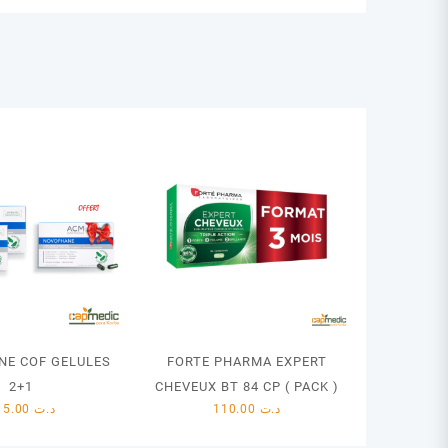
NE COF GELULES
FORTE PHARMA EXPERT
2+1
CHEVEUX BT 84 CP ( PACK )
115.00
د.ت
110.00
د.ت