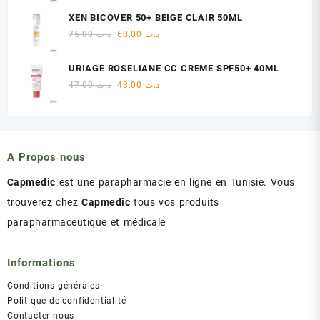
initial
actuel
XEN BICOVER 50+ BEIGE CLAIR 50ML
était :
est :
Le
Le
75.00
د.ت
60.00
د.ت
د.ت 60.00.
د.ت 75.00.
prix
prix
initial
actuel
URIAGE ROSELIANE CC CREME SPF50+ 40ML
était :
est :
Le
Le
47.00
د.ت
43.00
د.ت
د.ت 60.00.
د.ت 75.00.
prix
prix
initial
actuel
était :
est :
د.ت 43.00.
د.ت 47.00.
A Propos nous
Capmedic
est une parapharmacie en ligne en Tunisie. Vous
trouverez chez
Capmedic
tous vos produits
parapharmaceutique et médicale
Informations
Conditions générales
Politique de confidentialité
Contacter nous