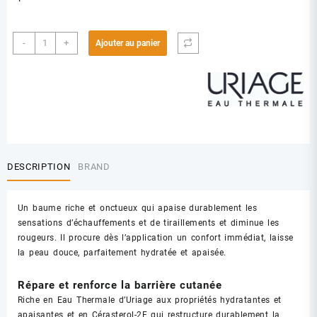
quantité
-
+
Ajouter au panier
de
URIAGE
ROSELIANE
CREME
RICHE
DESCRIPTION
BRAND
Un baume riche et onctueux qui apaise durablement les
sensations d’échauffements et de tiraillements et diminue les
rougeurs. Il procure dès l’application un confort immédiat, laisse
la peau douce, parfaitement hydratée et apaisée.
Répare et renforce la barrière cutanée
Riche en Eau Thermale d’Uriage aux propriétés hydratantes et
apaisantes et en Cérasterol-2F qui restructure durablement la