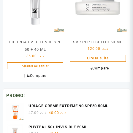
FILORGA UV DEFENCE SPF
SVR PEPTI BIOTIC 50 ML
120.00
د.ت
50 + 40 ML
85.00
د.ت
Lire la suite
Ajouter au panier
⇆
Compare
⇆
Compare
PROMO!
URIAGE CREME EXTREME 90 SPF50 50ML
Le
Le
47.00
د.ت
40.00
د.ت
prix
prix
initial
actuel
PHYTEAL 50+ INVISIBLE 50ML
était :
est :