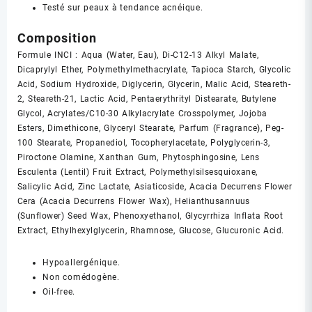
Testé sur peaux à tendance acnéique.
Composition
Formule INCI : Aqua (Water, Eau), Di-C12-13 Alkyl Malate,
Dicaprylyl Ether, Polymethylmethacrylate, Tapioca Starch, Glycolic
Acid, Sodium Hydroxide, Diglycerin, Glycerin, Malic Acid, Steareth-
2, Steareth-21, Lactic Acid, Pentaerythrityl Distearate, Butylene
Glycol, Acrylates/C10-30 Alkylacrylate Crosspolymer, Jojoba
Esters, Dimethicone, Glyceryl Stearate, Parfum (Fragrance), Peg-
100 Stearate, Propanediol, Tocopherylacetate, Polyglycerin-3,
Piroctone Olamine, Xanthan Gum, Phytosphingosine, Lens
Esculenta (Lentil) Fruit Extract, Polymethylsilsesquioxane,
Salicylic Acid, Zinc Lactate, Asiaticoside, Acacia Decurrens Flower
Cera (Acacia Decurrens Flower Wax), Helianthusannuus
(Sunflower) Seed Wax, Phenoxyethanol, Glycyrrhiza Inflata Root
Extract, Ethylhexylglycerin, Rhamnose, Glucose, Glucuronic Acid.
Hypoallergénique.
Non comédogène.
Oil-free.