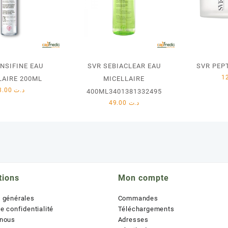
NSIFINE EAU
SVR SEBIACLEAR EAU
SVR PEPT
LAIRE 200ML
MICELLAIRE
33.00
د.ت
400ML3401381332495
49.00
د.ت
tions
Mon compte
s générales
Commandes
de confidentialité
Téléchargements
 nous
Adresses