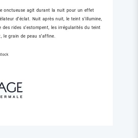
e onctueuse agit durant la nuit pour un effet
initial
actuel
élateur d’éclat. Nuit après nuit, le teint s’illumine,
était :
est :
 des rides s’estompent, les irrégularités du teint
د.ت 0.00.
د.ت 88.00.
, le grain de peau s’affine.
stock