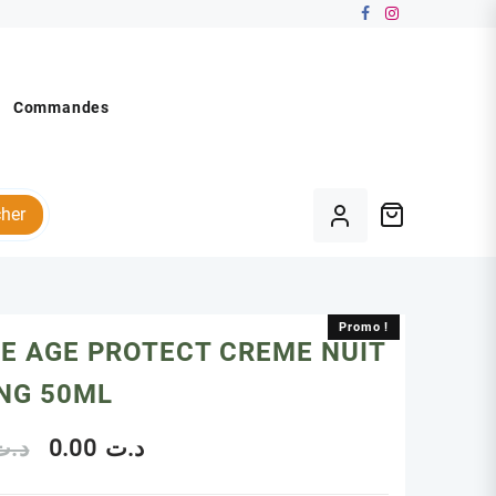
Commandes
her
Promo !
Promo !
E AGE PROTECT CREME NUIT
NG 50ML
Le
Le
د.ت
0.00
د.ت
prix
prix