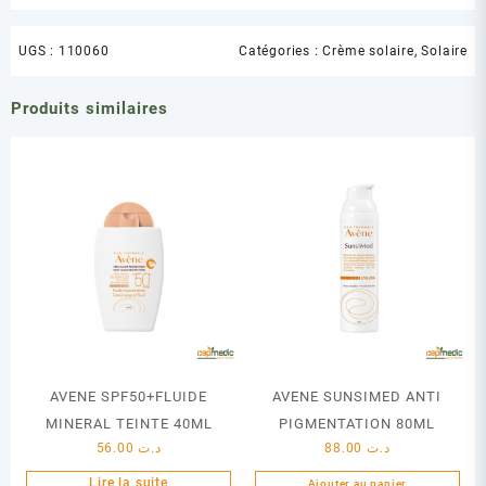
UGS :
110060
Catégories :
Crème solaire
,
Solaire
Produits similaires
AVENE SPF50+FLUIDE
AVENE SUNSIMED ANTI
MINERAL TEINTE 40ML
PIGMENTATION 80ML
56.00
د.ت
88.00
د.ت
Lire la suite
Ajouter au panier