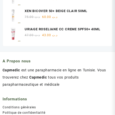
د.ت 47.00.
د.ت 48.00.
prix
prix
initial
actuel
XEN BICOVER 50+ BEIGE CLAIR 50ML
était :
est :
Le
Le
75.00
د.ت
60.00
د.ت
د.ت 60.00.
د.ت 75.00.
prix
prix
initial
actuel
URIAGE ROSELIANE CC CREME SPF50+ 40ML
était :
est :
Le
Le
47.00
د.ت
43.00
د.ت
د.ت 60.00.
د.ت 75.00.
prix
prix
initial
actuel
était :
est :
د.ت 43.00.
د.ت 47.00.
A Propos nous
Capmedic
est une parapharmacie en ligne en Tunisie. Vous
trouverez chez
Capmedic
tous vos produits
parapharmaceutique et médicale
Informations
Conditions générales
Politique de confidentialité