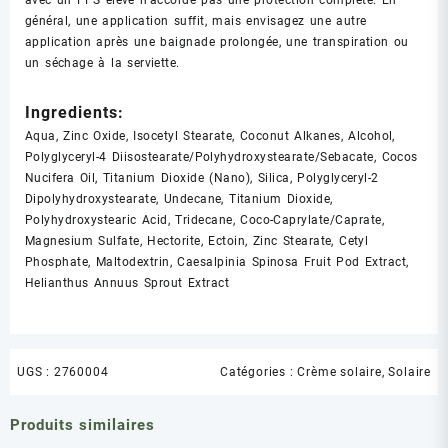
avec un FPS élevé n’accorde pas une protection complète. En
général, une application suffit, mais envisagez une autre
application après une baignade prolongée, une transpiration ou
un séchage à la serviette.
Ingredients:
Aqua, Zinc Oxide, Isocetyl Stearate, Coconut Alkanes, Alcohol,
Polyglyceryl-4 Diisostearate/Polyhydroxystearate/Sebacate, Cocos
Nucifera Oil, Titanium Dioxide (Nano), Silica, Polyglyceryl-2
Dipolyhydroxystearate, Undecane, Titanium Dioxide,
Polyhydroxystearic Acid, Tridecane, Coco-Caprylate/Caprate,
Magnesium Sulfate, Hectorite, Ectoin, Zinc Stearate, Cetyl
Phosphate, Maltodextrin, Caesalpinia Spinosa Fruit Pod Extract,
Helianthus Annuus Sprout Extract
UGS :
2760004
Catégories :
Crème solaire
,
Solaire
Produits similaires