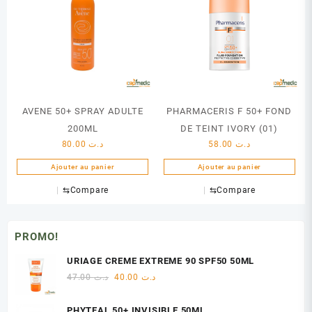
AVENE 50+ SPRAY ADULTE
PHARMACERIS F 50+ FOND
200ML
DE TEINT IVORY (01)
80.00
د.ت
58.00
د.ت
Ajouter au panier
Ajouter au panier
⇆
Compare
⇆
Compare
PROMO!
URIAGE CREME EXTREME 90 SPF50 50ML
Le
Le
47.00
د.ت
40.00
د.ت
prix
prix
initial
actuel
PHYTEAL 50+ INVISIBLE 50ML