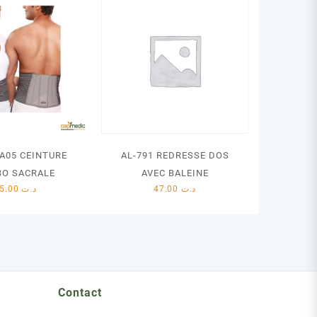
A05 CEINTURE
AL-791 REDRESSE DOS
O SACRALE
AVEC BALEINE
95.00
د.ت
47.00
د.ت
Contact