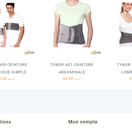
A09 CEINTURE
TYNOR A01 CEINTURE
TYNOR 
IQUE SIMPLE
ABDOMINALE
LOMB
60.00
د.ت
66.00
د.ت
tions
Mon compte