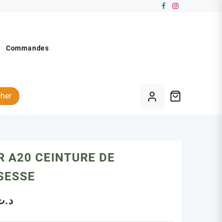
Commandes
her
 A20 CEINTURE DE
SESSE
د.ت