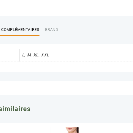
GROS
 COMPLÉMENTAIRES
BRAND
L, M, XL, XXL
similaires