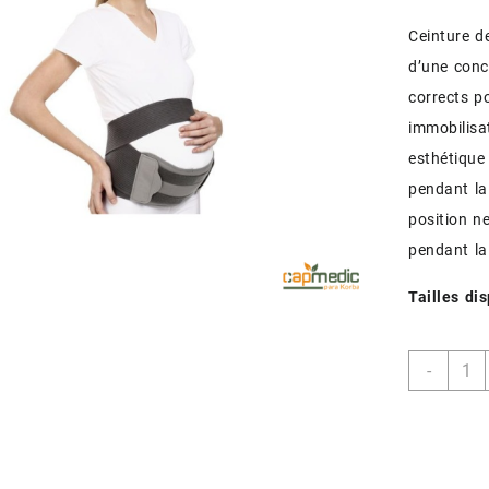
Ceinture d
d’une conc
corrects p
immobilisa
esthétique
pendant la
position n
pendant la
Tailles di
quant
-
de
TYNO
A20
CEIN
DE