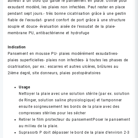
adhésif a un bord qui garde le pansement en place. Utilisé pour
exsudant modéré, les plaies non infectées. Peut rester en place
pendant sept jours.- très bonne cicatrisation grâce à une gestin
fiable de l’exsudat- grand confort de port grâce à une structure
souple et douce- évaluation aisée de l’exsudat de la plaie-
membrane PU, antibactérienne et hydrofuge
Indication
Pansement en mousse PU- plaies modérément exsudatives-
plaies superficielles- plaies non infectées- à toutes les phases de
cicatrisation, par ex.: escarres et autres ulcères, brûlures au
2ième degré, site donneurs, plaies postopératoires
Usage
Nettoyer la plaie avec une solution stérile (par ex. solution
de Ringer, solution saline physiologique) et tamponner
ensuite soigneusement les bords de la plaie avec des
compresses stériles pour les sécher
Retirer le film protecteur du pansementPoser le pansement
au milieu de la plaie.
Suprasorb P doit dépasser le bord de la plaie d’environ 2-3