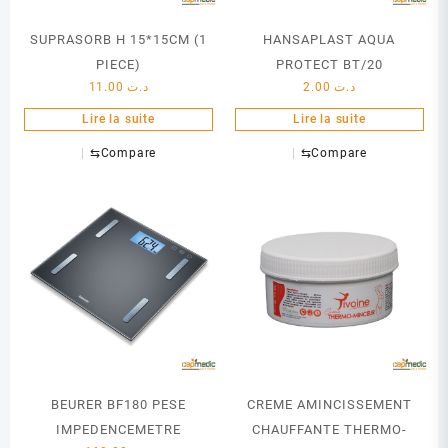
SUPRASORB H 15*15CM (1
HANSAPLAST AQUA
PIECE)
PROTECT BT/20
11.00
د.ت
2.00
د.ت
Lire la suite
Lire la suite
⇆
Compare
⇆
Compare
BEURER BF180 PESE
CREME AMINCISSEMENT
IMPEDENCEMETRE
CHAUFFANTE THERMO-