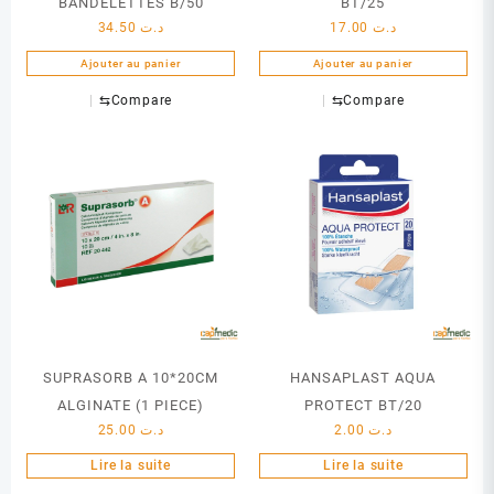
BANDELETTES B/50
BT/25
34.50
د.ت
17.00
د.ت
Ajouter au panier
Ajouter au panier
⇆
Compare
⇆
Compare
SUPRASORB A 10*20CM
HANSAPLAST AQUA
ALGINATE (1 PIECE)
PROTECT BT/20
25.00
د.ت
2.00
د.ت
Lire la suite
Lire la suite