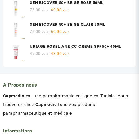
initial
actuel
XEN BICOVER 50+ BEIGE ROSE 50ML
était :
est :
Le
Le
75.00
د.ت
60.00
د.ت
د.ت 47.00.
د.ت 48.00.
prix
prix
initial
actuel
XEN BICOVER 50+ BEIGE CLAIR 50ML
était :
est :
Le
Le
75.00
د.ت
60.00
د.ت
د.ت 60.00.
د.ت 75.00.
prix
prix
initial
actuel
URIAGE ROSELIANE CC CREME SPF50+ 40ML
était :
est :
Le
Le
47.00
د.ت
43.00
د.ت
د.ت 60.00.
د.ت 75.00.
prix
prix
initial
actuel
était :
est :
د.ت 43.00.
د.ت 47.00.
A Propos nous
Capmedic
est une parapharmacie en ligne en Tunisie. Vous
trouverez chez
Capmedic
tous vos produits
parapharmaceutique et médicale
Informations