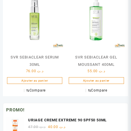
SVR SEBIACLEAR SERUM
SVR SEBIACLEAR GEL
30ML
MOUSSANT 400ML
76.00
د.ت
55.00
د.ت
Ajouter au panier
Ajouter au panier
⇆
Compare
⇆
Compare
PROMO!
URIAGE CREME EXTREME 90 SPF50 50ML
Le
Le
47.00
د.ت
40.00
د.ت