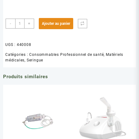
quantité
-
+
Ajouter au panier
de
SERINGUE
SO-
UGS :
440008
FA-
P
Catégories :
Consommables Professionnel de santé
,
Matériels
médicales
,
Seringue
20ML
Produits similaires