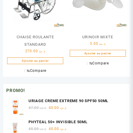
CHAISE ROULANTE
URINOIR MIXTE
5.00
د.ت
STANDARD
270.00
د.ت
Ajouter au panier
Ajouter au panier
⇆
Compare
⇆
Compare
PROMO!
URIAGE CREME EXTREME 90 SPF50 50ML
Le
Le
47.00
د.ت
40.00
د.ت
prix
prix
initial
actuel
PHYTEAL 50+ INVISIBLE 50ML
était :
est :
Le
Le
45.00
د.ت
40.00
د.ت
د.ت 40.00.
د.ت 47.00.