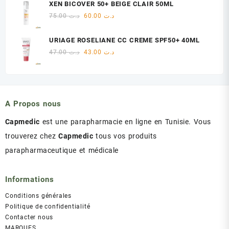
initial
actuel
XEN BICOVER 50+ BEIGE CLAIR 50ML
était :
est :
Le
Le
75.00
د.ت
60.00
د.ت
د.ت 60.00.
د.ت 75.00.
prix
prix
initial
actuel
URIAGE ROSELIANE CC CREME SPF50+ 40ML
était :
est :
Le
Le
47.00
د.ت
43.00
د.ت
د.ت 60.00.
د.ت 75.00.
prix
prix
initial
actuel
était :
est :
د.ت 43.00.
د.ت 47.00.
A Propos nous
Capmedic
est une parapharmacie en ligne en Tunisie. Vous
trouverez chez
Capmedic
tous vos produits
parapharmaceutique et médicale
Informations
Conditions générales
Politique de confidentialité
Contacter nous
MARQUES