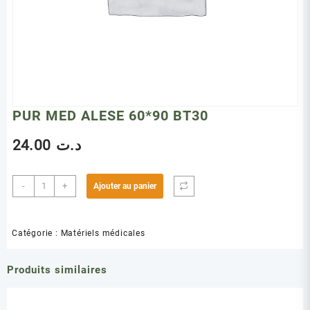
PUR MED ALESE 60*90 BT30
24.00
د.ت
quantité
-
+
Ajouter au panier
de
PUR
MED
Catégorie :
Matériels médicales
ALESE
60*90
Produits similaires
BT30