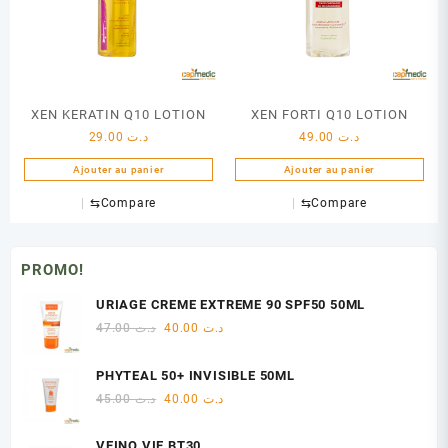
XEN KERATIN Q10 LOTION
XEN FORTI Q10 LOTION
29.00
د.ت
49.00
د.ت
Ajouter au panier
Ajouter au panier
⇆
Compare
⇆
Compare
PROMO!
URIAGE CREME EXTREME 90 SPF50 50ML
Le
Le
47.00
د.ت
40.00
د.ت
prix
prix
initial
actuel
PHYTEAL 50+ INVISIBLE 50ML
était :
est :
Le
Le
45.00
د.ت
40.00
د.ت
د.ت 40.00.
د.ت 47.00.
prix
prix
initial
actuel
VEINO VIE BT30