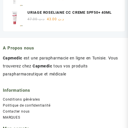
د.ت 60.00.
د.ت 75.00.
prix
prix
initial
actuel
URIAGE ROSELIANE CC CREME SPF50+ 40ML
était :
est :
Le
Le
47.00
د.ت
43.00
د.ت
د.ت 60.00.
د.ت 75.00.
prix
prix
initial
actuel
était :
est :
د.ت 43.00.
د.ت 47.00.
A Propos nous
Capmedic
est une parapharmacie en ligne en Tunisie. Vous
trouverez chez
Capmedic
tous vos produits
parapharmaceutique et médicale
Informations
Conditions générales
Politique de confidentialité
Contacter nous
MARQUES