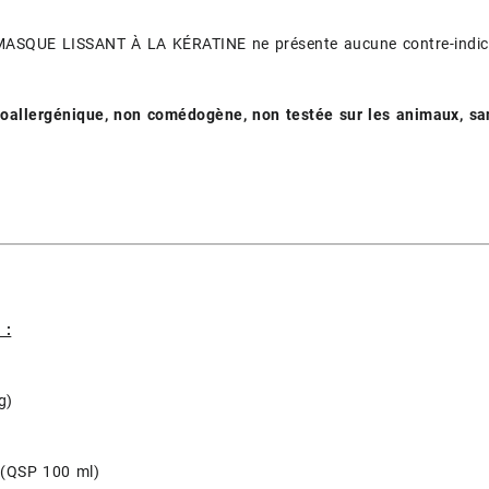
ASQUE LISSANT À LA KÉRATINE ne présente aucune contre-indic
oallergénique, non comédogène, non testée sur les animaux, sans
 :
g)
e (QSP 100 ml)