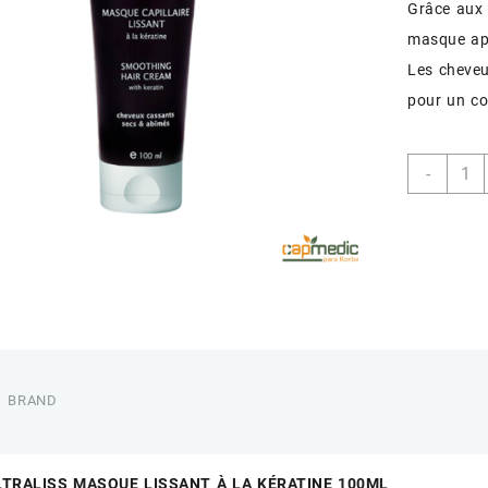
Grâce aux 
masque app
Les cheveux
pour un co
quant
-
de
PHYT
ULTR
MASQ
100M
BRAND
TRALISS MASQUE LISSANT À LA KÉRATINE 100ML