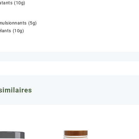
atants (10g)
mulsionnants (5g)
lants (10g)
similaires