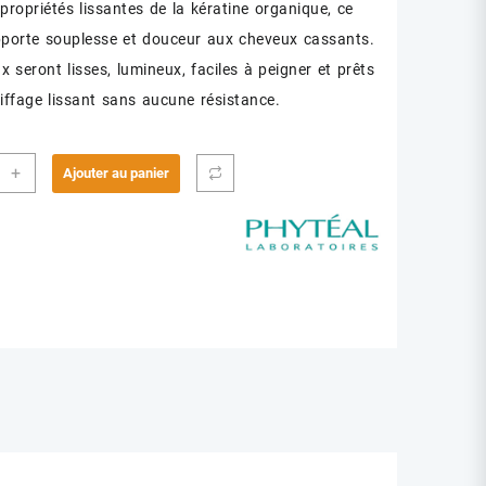
propriétés lissantes de la kératine organique, ce
orte souplesse et douceur aux cheveux cassants.
 seront lisses, lumineux, faciles à peigner et prêts
iffage lissant sans aucune résistance.
ité
+
Ajouter au panier
EAL
ALISS
UE
L