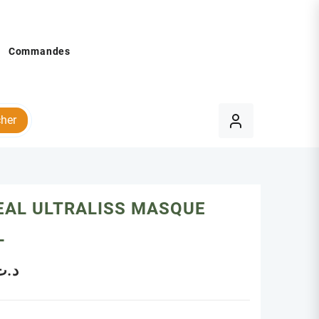
Commandes
her
EAL ULTRALISS MASQUE
L
د.ت