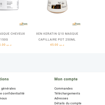
ASQUE CHEVEUX
XEN KERATIN Q10 MASQUE
150G
CAPILLAIRE POT 250ML
35.00
د.ت
45.00
د.ت
tions
Mon compte
s générales
Commandes
de confidentialité
Téléchargements
 nous
Adresses
Détails du compte