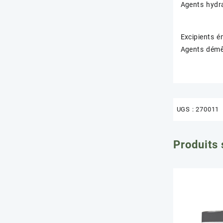
Agents hydr
Excipients é
Agents démê
UGS :
270011
Produits 