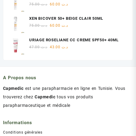
était :
est :
Le
Le
75.00
د.ت
60.00
د.ت
د.ت 47.00.
د.ت 48.00.
prix
prix
initial
actuel
XEN BICOVER 50+ BEIGE CLAIR 50ML
était :
est :
Le
Le
75.00
د.ت
60.00
د.ت
د.ت 60.00.
د.ت 75.00.
prix
prix
initial
actuel
URIAGE ROSELIANE CC CREME SPF50+ 40ML
était :
est :
Le
Le
47.00
د.ت
43.00
د.ت
د.ت 60.00.
د.ت 75.00.
prix
prix
initial
actuel
était :
est :
د.ت 43.00.
د.ت 47.00.
A Propos nous
Capmedic
est une parapharmacie en ligne en Tunisie. Vous
trouverez chez
Capmedic
tous vos produits
parapharmaceutique et médicale
Informations
Conditions générales