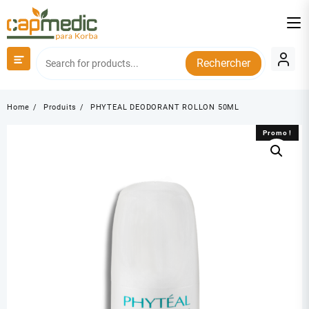
Skip
to
content
Rechercher
Home
Produits
PHYTEAL DEODORANT ROLLON 50ML
Promo !
Promo !