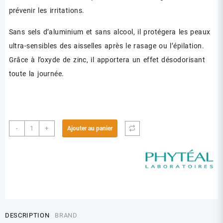
prévenir les irritations.
Sans sels d’aluminium et sans alcool, il protégera les peaux
ultra-sensibles des aisselles après le rasage ou l’épilation.
Grâce à l’oxyde de zinc, il apportera un effet désodorisant
toute la journée.
quantité
-
+
Ajouter au panier
de
PHYTEAL
DEODORANT
ROLLON
50ML
DESCRIPTION
BRAND