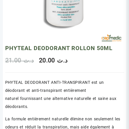
PHYTEAL DEODORANT ROLLON 50ML
Le
Le
21.00
د.ت
20.00
د.ت
prix
prix
PHYTEAL DEODORANT ANTI-TRANSPIRANT est un
initial
actuel
déodorant et anti-transpirant entièrement
était :
est :
naturel fournissant une alternative naturelle et saine aux
د.ت 20.00.
د.ت 21.00.
déodorants.
La formule entièrement naturelle élimine non seulement les
odeurs et réduit la transpiration, mais aide également à