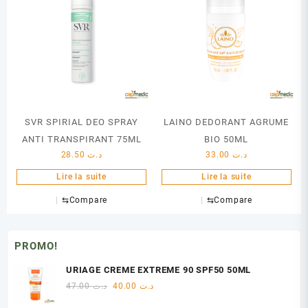
SVR SPIRIAL DEO SPRAY
LAINO DEDORANT AGRUME
ANTI TRANSPIRANT 75ML
BIO 50ML
28.50
د.ت
33.00
د.ت
Lire la suite
Lire la suite
⇆
Compare
⇆
Compare
PROMO!
URIAGE CREME EXTREME 90 SPF50 50ML
Le
Le
47.00
د.ت
40.00
د.ت
prix
prix