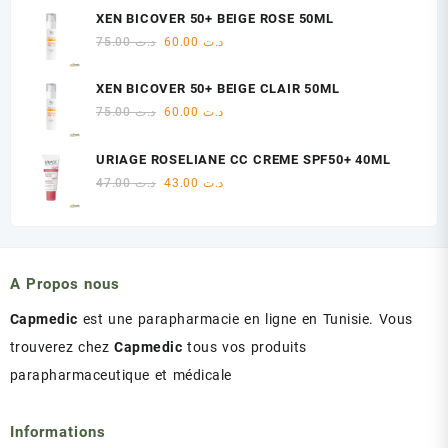
initial
actuel
XEN BICOVER 50+ BEIGE ROSE 50ML
était :
est :
Le
Le
75.00
د.ت
60.00
د.ت
د.ت 47.00.
د.ت 48.00.
prix
prix
initial
actuel
XEN BICOVER 50+ BEIGE CLAIR 50ML
était :
est :
Le
Le
75.00
د.ت
60.00
د.ت
د.ت 60.00.
د.ت 75.00.
prix
prix
initial
actuel
URIAGE ROSELIANE CC CREME SPF50+ 40ML
était :
est :
Le
Le
47.00
د.ت
43.00
د.ت
د.ت 60.00.
د.ت 75.00.
prix
prix
initial
actuel
était :
est :
د.ت 43.00.
د.ت 47.00.
A Propos nous
Capmedic
est une parapharmacie en ligne en Tunisie. Vous
trouverez chez
Capmedic
tous vos produits
parapharmaceutique et médicale
Informations