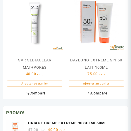
SVR SEBIACLEAR
DAYLONG EXTREME SPF50
MAT+PORES
LAIT 100ML
40.00
د.ت
75.00
د.ت
Ajouter au panier
Ajouter au panier
⇆
Compare
⇆
Compare
PROMO!
URIAGE CREME EXTREME 90 SPF50 50ML
Le
Le
47.00
د.ت
40.00
د.ت