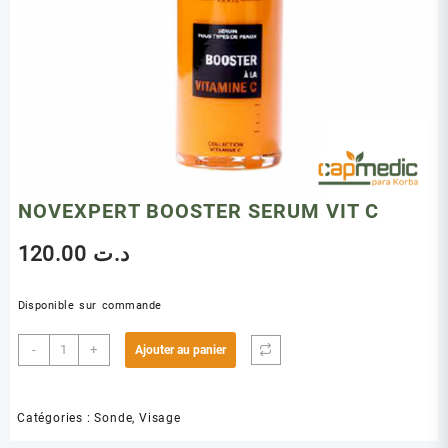
NOVEXPERT BOOSTER SERUM VIT C
120.00
د.ت
Disponible sur commande
quantité
-
+
Ajouter au panier
de
NOVEXPERT
BOOSTER
Catégories :
Sonde
,
Visage
SERUM