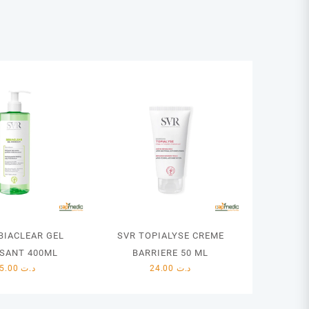
BIACLEAR GEL
SVR TOPIALYSE CREME
SANT 400ML
BARRIERE 50 ML
55.00
د.ت
24.00
د.ت