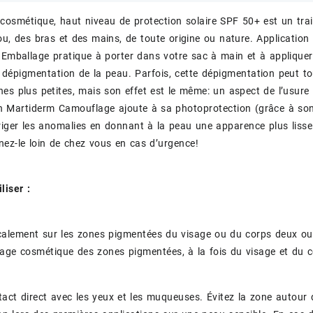
osmétique, haut niveau de protection solaire SPF 50+ est un trai
ou, des bras et des mains, de toute origine ou nature. Application
 Emballage pratique à porter dans votre sac à main et à appliquer
 dépigmentation de la peau. Parfois, cette dépigmentation peut to
es plus petites, mais son effet est le même: un aspect de l’usur
n Martiderm Camouflage ajoute à sa photoprotection (grâce à son
riger les anomalies en donnant à la peau une apparence plus lisse
z-le loin de chez vous en cas d’urgence!
liser :
calement sur les zones pigmentées du visage ou du corps deux ou t
ge cosmétique des zones pigmentées, à la fois du visage et du c
ntact direct avec les yeux et les muqueuses. Évitez la zone autour 