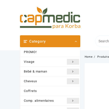
Skip
to
content
Category
PROMO!
Home
Produit
Visage
Bébé & maman
Cheveux
Coffrets
Comp. alimentaires