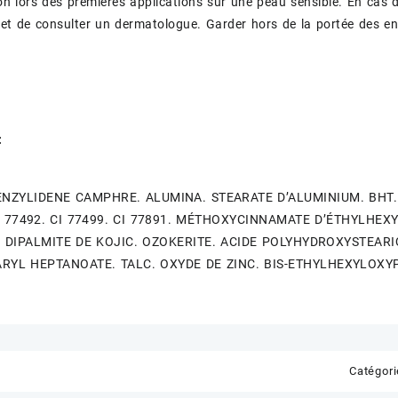
 lors des premières applications sur une peau sensible. En cas d’i
n et de consulter un dermatologue. Garder hors de la portée des en
:
NZYLIDENE CAMPHRE. ALUMINA. STEARATE D’ALUMINIUM. BHT. 
CI 77492. CI 77499. CI 77891. MÉTHOXYCINNAMATE D’ÉTHYLHE
. DIPALMITE DE KOJIC. OZOKERITE. ACIDE POLYHYDROXYSTEARI
EARYL HEPTANOATE. TALC. OXYDE DE ZINC. BIS-ETHYLHEXYLOX
Catégori