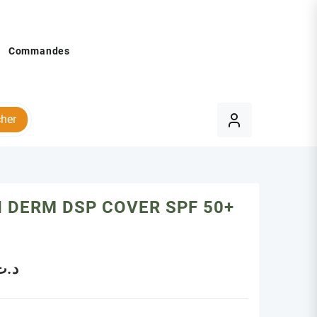
Commandes
her
 DERM DSP COVER SPF 50+
د.ت