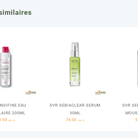
similaires
NSIFINE EAU
SVR SEBIACLEAR SERUM
SVR SE
LAIRE 200ML
30ML
MOUS
33.00
د.ت
76.00
د.ت