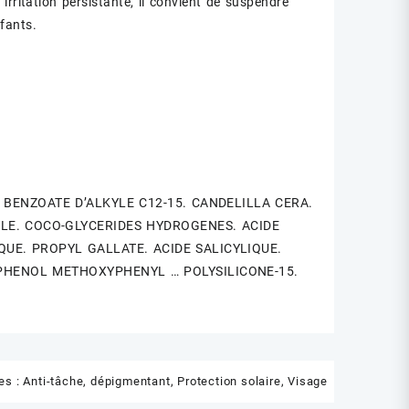
rritation persistante, il convient de suspendre
fants.
BENZOATE D’ALKYLE C12-15. CANDELILLA CERA.
XYLE. COCO-GLYCERIDES HYDROGENES. ACIDE
QUE. PROPYL GALLATE. ACIDE SALICYLIQUE.
YPHENOL METHOXYPHENYL … POLYSILICONE-15.
es :
Anti-tâche, dépigmentant
,
Protection solaire
,
Visage