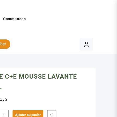
Commandes
her
NE C+E MOUSSE LAVANTE
L
د.ت
ité
+
Ajouter au panier