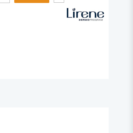
NE
SE
NTE
L