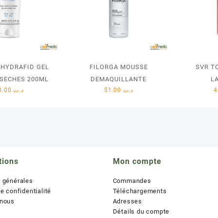
 HYDRAFID GEL
FILORGA MOUSSE
SVR T
 SECHES 200ML
DEMAQUILLANTE
L
40.00
د.ت
51.00
د.ت
tions
Mon compte
s générales
Commandes
de confidentialité
Téléchargements
 nous
Adresses
Détails du compte