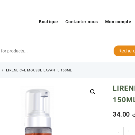
Boutique
Contacter nous
Mon compte
Recherc
s
LIRENE C+E MOUSSE LAVANTE 150ML
LIRE
150M
34.00
quant
-