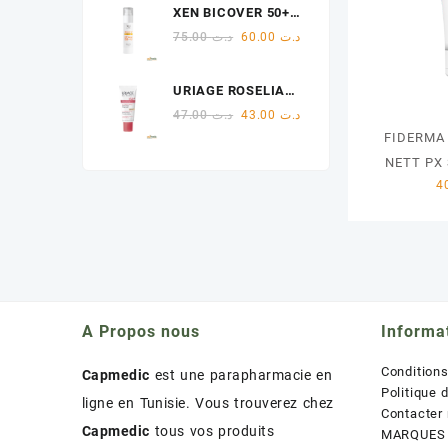
XEN BICOVER 50+
était :
est :
BEIGE CLAIR 50ML
Le
Le
75.00
د.ت
60.00
د.ت
د.ت 60.00.
د.ت 75.00.
prix
prix
initial
actuel
URIAGE ROSELIANE
était :
est :
CC CREME SPF50+
Le
Le
47.00
د.ت
43.00
د.ت
د.ت 60.00.
د.ت 75.00.
40ML
prix
prix
FIDERMA
initial
actuel
NETT PX
était :
est :
د.ت 43.00.
د.ت 47.00.
A Propos nous
Informa
Condition
Capmedic
est une parapharmacie en
Politique 
ligne en Tunisie. Vous trouverez chez
Contacter
Capmedic
tous vos produits
MARQUES