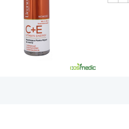
de
LIRE
C+E
MOUS
LAVA
150M