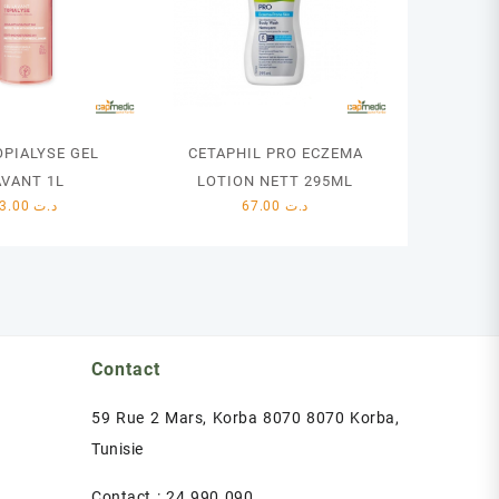
OPIALYSE GEL
CETAPHIL PRO ECZEMA
AVANT 1L
LOTION NETT 295ML
43.00
د.ت
67.00
د.ت
Contact
59 Rue 2 Mars, Korba 8070 8070 Korba,
Tunisie
Contact : 24 990 090