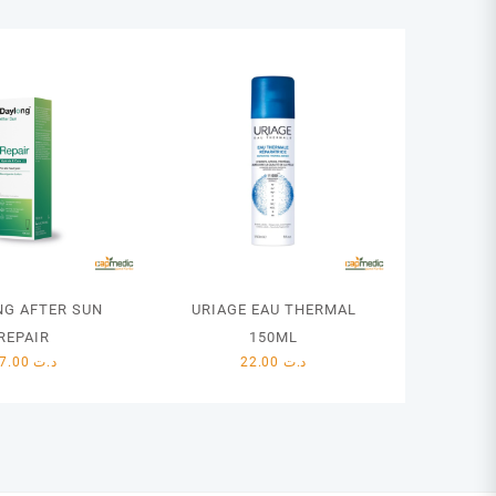
NG AFTER SUN
URIAGE EAU THERMAL
REPAIR
150ML
57.00
د.ت
22.00
د.ت