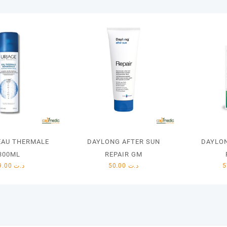
EAU THERMALE
DAYLONG AFTER SUN
DAYLO
300ML
REPAIR GM
29.00
د.ت
50.00
د.ت