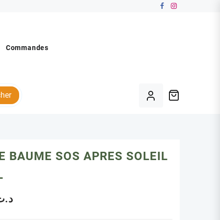
Commandes
her
E BAUME SOS APRES SOLEIL
L
د.ت