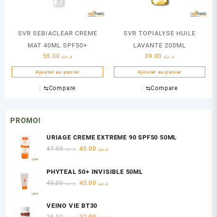
SVR SEBIACLEAR CREME
SVR TOPIALYSE HUILE
MAT 40ML SPF50+
LAVANTE 200ML
55.00
د.ت
39.00
د.ت
Ajouter au panier
Ajouter au panier
⇆
Compare
⇆
Compare
PROMO!
URIAGE CREME EXTREME 90 SPF50 50ML
Le
Le
47.00
د.ت
40.00
د.ت
prix
prix
initial
actuel
PHYTEAL 50+ INVISIBLE 50ML
était :
est :
Le
Le
45.00
د.ت
40.00
د.ت
د.ت 40.00.
د.ت 47.00.
prix
prix
initial
actuel
VEINO VIE BT30
était :
est :
Le
Le