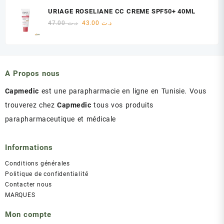
initial
actuel
URIAGE ROSELIANE CC CREME SPF50+ 40ML
était :
est :
Le
Le
47.00
د.ت
43.00
د.ت
د.ت 60.00.
د.ت 75.00.
prix
prix
initial
actuel
était :
est :
د.ت 43.00.
د.ت 47.00.
A Propos nous
Capmedic
est une parapharmacie en ligne en Tunisie. Vous
trouverez chez
Capmedic
tous vos produits
parapharmaceutique et médicale
Informations
Conditions générales
Politique de confidentialité
Contacter nous
MARQUES
Mon compte