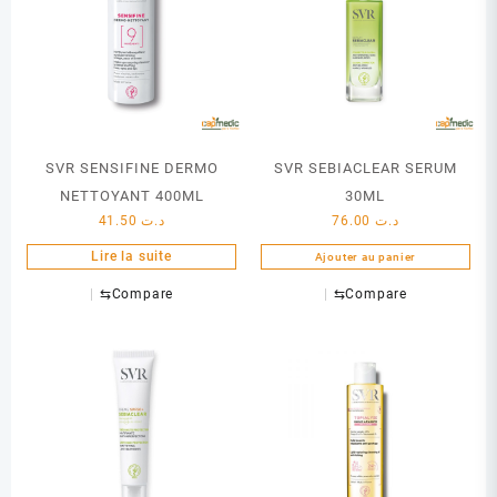
SVR SENSIFINE DERMO
SVR SEBIACLEAR SERUM
NETTOYANT 400ML
30ML
41.50
د.ت
76.00
د.ت
Lire la suite
Ajouter au panier
⇆
Compare
⇆
Compare