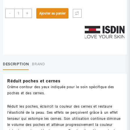
quantité
-
+
Ajouter au panier
de
ISDIN
K-
OX
EYES
ANTI
POCHES
ANTI
DESCRIPTION
BRAND
CERNES
15
GR
Réduit poches et cernes
Crème contour des yeux indiquée pour le soin spécifique des
poches et des cernes.
Réduit les poches, éclaircit la couleur des cernes et restaure
l’élasticité de la peau. Ses effets se perçoivent grâce à un effet
tenseur qui estompe les cernes. Son utilisation continue diminue
le volume des poches et atténue progressivement la couleur