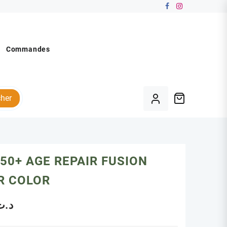
Commandes
her
 50+ AGE REPAIR FUSION
R COLOR
د.ت