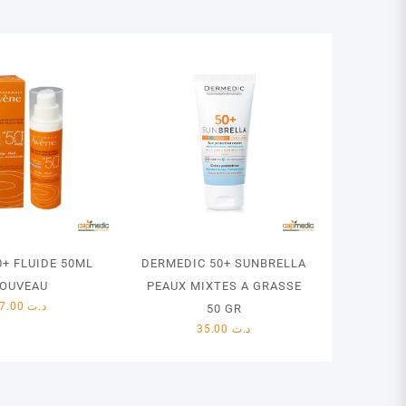
0+ FLUIDE 50ML
DERMEDIC 50+ SUNBRELLA
OUVEAU
PEAUX MIXTES A GRASSE
47.00
د.ت
50 GR
35.00
د.ت