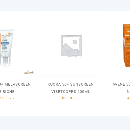
0+ MELASCREEN
KUORA 50+ SUNSCREEN
AVENE 5
R RICHE
VISETCOPRS 200ML
N
62.00
د.ت
82.00
د.ت