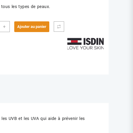
 tous les types de peaux.
ité
+
Ajouter au panier
IR
ON
R
R
les UVB et les UVA qui aide à prévenir les