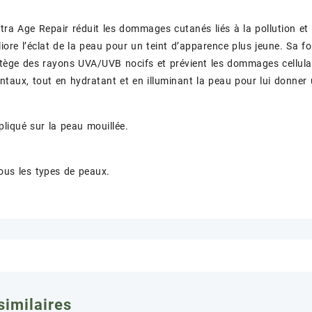
tra Age Repair réduit les dommages cutanés liés à la pollution et
liore l’éclat de la peau pour un teint d’apparence plus jeune. Sa f
tège des rayons UVA/UVB nocifs et prévient les dommages cellulai
taux, tout en hydratant et en illuminant la peau pour lui donner 
pliqué sur la peau mouillée.
ous les types de peaux.
similaires