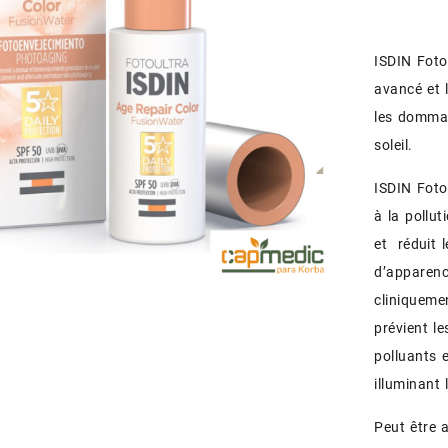
ISDIN Foto
avancé et 
les dommag
soleil.
ISDIN Foto
à la pollu
et réduit l
d’apparenc
cliniqueme
prévient l
polluants 
illuminant
Peut être 