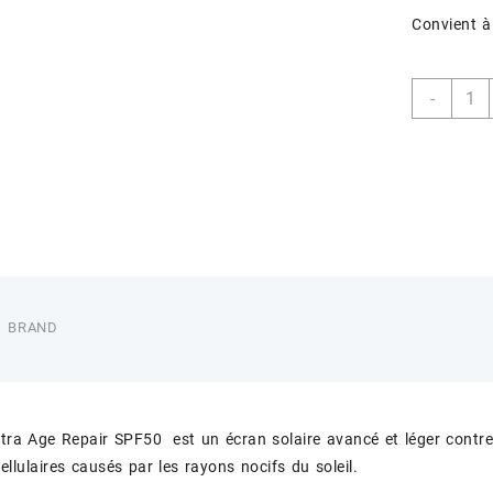
Convient à
quant
-
de
ISDIN
50+
AGE
REPA
FUSI
WATE
COLO
BRAND
tra Age Repair SPF50 est un écran solaire avancé et léger contre 
lulaires causés par les rayons nocifs du soleil.