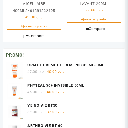
MICELLAIRE
LAVANT 200ML
27.00
د.ت
400ML3401381332495
49.00
د.ت
Ajouter au panier
Ajouter au panier
⇆
Compare
⇆
Compare
PROMO!
URIAGE CREME EXTREME 90 SPF50 50ML
Le
Le
47.00
د.ت
40.00
د.ت
prix
prix
initial
actuel
PHYTEAL 50+ INVISIBLE 50ML
était :
est :
Le
Le
45.00
د.ت
40.00
د.ت
د.ت 40.00.
د.ت 47.00.
prix
prix
initial
actuel
VEINO VIE BT30
était :
est :
Le
Le
39.00
د.ت
32.00
د.ت
د.ت 40.00.
د.ت 45.00.
prix
prix
initial
actuel
ARTHRO VIE BT 60