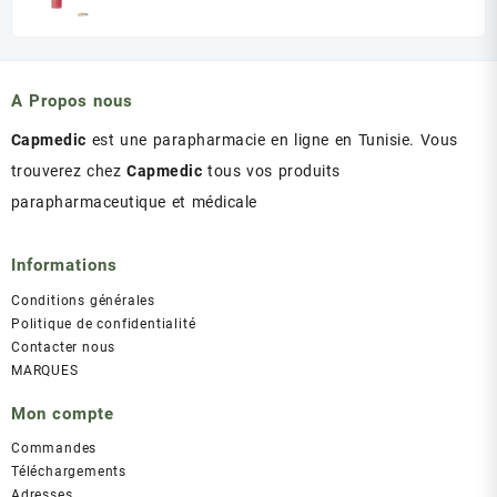
د.ت 60.00.
د.ت 75.00.
prix
prix
initial
actuel
était :
est :
د.ت 43.00.
د.ت 47.00.
A Propos nous
Capmedic
est une parapharmacie en ligne en Tunisie. Vous
trouverez chez
Capmedic
tous vos produits
parapharmaceutique et médicale
Informations
Conditions générales
Politique de confidentialité
Contacter nous
MARQUES
Mon compte
Commandes
Téléchargements
Adresses