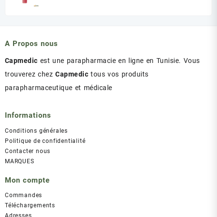
د.ت 60.00.
د.ت 75.00.
prix
prix
initial
actuel
était :
est :
د.ت 43.00.
د.ت 47.00.
A Propos nous
Capmedic
est une parapharmacie en ligne en Tunisie. Vous
trouverez chez
Capmedic
tous vos produits
parapharmaceutique et médicale
Informations
Conditions générales
Politique de confidentialité
Contacter nous
MARQUES
Mon compte
Commandes
Téléchargements
Adresses