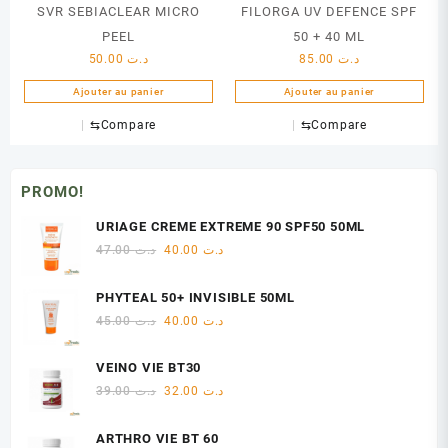
SVR SEBIACLEAR MICRO
FILORGA UV DEFENCE SPF
PEEL
50 + 40 ML
50.00
د.ت
85.00
د.ت
Ajouter au panier
Ajouter au panier
⇆
Compare
⇆
Compare
PROMO!
URIAGE CREME EXTREME 90 SPF50 50ML
Le
Le
47.00
د.ت
40.00
د.ت
prix
prix
initial
actuel
PHYTEAL 50+ INVISIBLE 50ML
était :
est :
Le
Le
45.00
د.ت
40.00
د.ت
د.ت 40.00.
د.ت 47.00.
prix
prix
initial
actuel
VEINO VIE BT30
était :
est :
Le
Le
39.00
د.ت
32.00
د.ت
د.ت 40.00.
د.ت 45.00.
prix
prix
initial
actuel
ARTHRO VIE BT 60