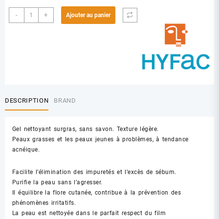
quantité
-
+
Ajouter au panier
de
HYFAC
GEL
NETTOYANT
PURIFIANT150
ML
DESCRIPTION
BRAND
Gel nettoyant surgras, sans savon. Texture légère.
Peaux grasses et les peaux jeunes à problèmes, à tendance
acnéique.
Facilite l’élimination des impuretés et l’excès de sébum.
Purifie la peau sans l’agresser.
Il équilibre la flore cutanée, contribue à la prévention des
phénomènes irritatifs.
La peau est nettoyée dans le parfait respect du film