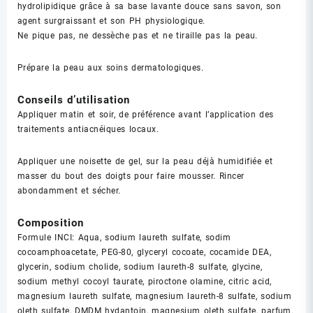
hydrolipidique grâce à sa base lavante douce sans savon, son
agent surgraissant et son PH physiologique.
Ne pique pas, ne dessèche pas et ne tiraille pas la peau.
Prépare la peau aux soins dermatologiques.
Conseils d’utilisation
Appliquer matin et soir, de préférence avant l’application des
traitements antiacnéiques locaux.
Appliquer une noisette de gel, sur la peau déjà humidifiée et
masser du bout des doigts pour faire mousser. Rincer
abondamment et sécher.
Composition
Formule INCI: Aqua, sodium laureth sulfate, sodim
cocoamphoacetate, PEG-80, glyceryl cocoate, cocamide DEA,
glycerin, sodium cholide, sodium laureth-8 sulfate, glycine,
sodium methyl cocoyl taurate, piroctone olamine, citric acid,
magnesium laureth sulfate, magnesium laureth-8 sulfate, sodium
oleth sulfate, DMDM hydantoin, magnesium oleth sulfate, parfum.