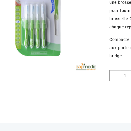
une brosse
pour fourni
brossette 
chaque rep
Compacte et
aux porteu
bridge.
quant
-
de
GUM
BROS
1414
TRAV
CONI