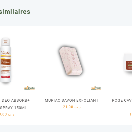
similaires
V DEO ABSORB+
MURIAC SAVON EXFOLIANT
ROGE CA
21.00
د.ت
SPRAY 150ML
23.00
د.ت