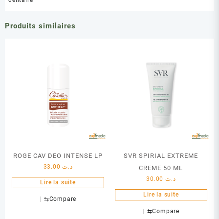
dentaire
Produits similaires
ROGE CAV DEO INTENSE LP
SVR SPIRIAL EXTREME
33.00
د.ت
CREME 50 ML
30.00
د.ت
Lire la suite
Lire la suite
⇆
Compare
⇆
Compare