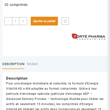
20 comprimés
quantité
-
+
Ajouter au panier
de
FORTE
PHARMA
VITALITE
4G
ULTRA
BOOST
BT
DESCRIPTION
BRAND
20
Description
Pour une énergie immédiate et naturelle, la formule d’Energie
Vitalité 4G a été adaptée au format comprimés. Grâce à leur
pellicule d’enrobage spéciale (pellicule d’enrobage ADP –
Advanced Delivery Process – technologie étudiée pour libérer les
actifs en seulement 15 minutes), les comprimés d’Energie
Vitalité 4G libèrent les actifs dans l’organisme en seulement 15