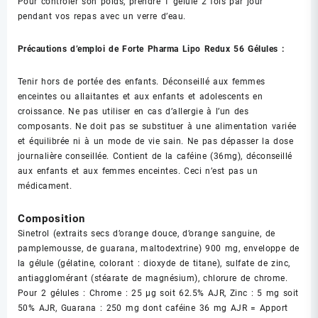
Pour contrôler son poids, prendre 1 gélule 2 fois par jour
pendant vos repas avec un verre d’eau.
Précautions d’emploi de Forte Pharma Lipo Redux 56 Gélules :
Tenir hors de portée des enfants. Déconseillé aux femmes
enceintes ou allaitantes et aux enfants et adolescents en
croissance. Ne pas utiliser en cas d’allergie à l’un des
composants. Ne doit pas se substituer à une alimentation variée
et équilibrée ni à un mode de vie sain. Ne pas dépasser la dose
journalière conseillée. Contient de la caféine (36mg), déconseillé
aux enfants et aux femmes enceintes. Ceci n’est pas un
médicament.
Composition
Sinetrol (extraits secs d’orange douce, d’orange sanguine, de
pamplemousse, de guarana, maltodextrine) 900 mg, enveloppe de
la gélule (gélatine, colorant : dioxyde de titane), sulfate de zinc,
antiagglomérant (stéarate de magnésium), chlorure de chrome.
Pour 2 gélules : Chrome : 25 µg soit 62.5% AJR, Zinc : 5 mg soit
50% AJR, Guarana : 250 mg dont caféine 36 mg AJR = Apport