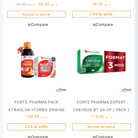
Le
Le
73.50
د.ت
68.00
د.ت
28.50
د.ت
prix
prix
Lire la suite
Ajouter au panier
initial
actuel
était :
est :
⇆
Compare
⇆
Compare
د.ت 68.00.
د.ت 73.50.
FORTE PHARMA PACK
FORTE PHARMA EXPERT
XTRASLIM +TURBO DRAINE
CHEVEUX BT 84 CP ( PACK )
138.00
د.ت
110.00
د.ت
Lire la suite
Ajouter au panier
⇆
Compare
⇆
Compare