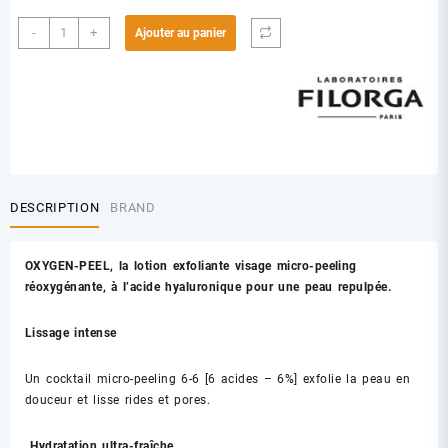
quantité
-
+
Ajouter au panier
de
FILORGA
OXYGEN-
PEEL
LOTION
150
ML
DESCRIPTION
BRAND
OXYGEN-PEEL, la lotion exfoliante visage micro-peeling
réoxygénante, à l’acide hyaluronique pour une peau repulpée.
Lissage intense
Un cocktail micro-peeling 6-6 [6 acides – 6%] exfolie la peau en
douceur et lisse rides et pores.
Hydratation ultra-fraîche