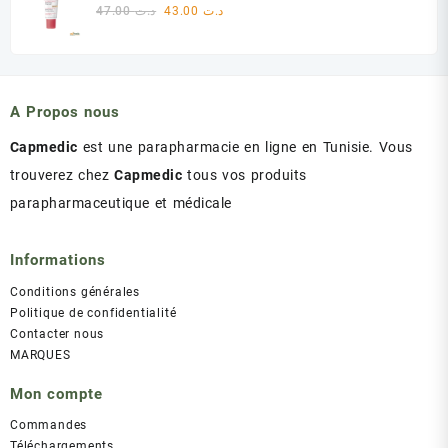
était :
est :
Le
Le
47.00
د.ت
43.00
د.ت
د.ت 60.00.
د.ت 75.00.
prix
prix
initial
actuel
était :
est :
د.ت 43.00.
د.ت 47.00.
A Propos nous
Capmedic
est une parapharmacie en ligne en Tunisie. Vous
trouverez chez
Capmedic
tous vos produits
parapharmaceutique et médicale
Informations
Conditions générales
Politique de confidentialité
Contacter nous
MARQUES
Mon compte
Commandes
Téléchargements