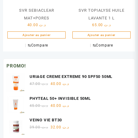
SVR SEBIACLEAR
SVR TOPIALYSE HUILE
MAT+PORES
LAVANTE 1 L
40.00
د.ت
65.00
د.ت
Ajouter au panier
Ajouter au panier
⇆
Compare
⇆
Compare
PROMO!
URIAGE CREME EXTREME 90 SPF50 50ML
Le
Le
47.00
د.ت
40.00
د.ت
prix
prix
initial
actuel
PHYTEAL 50+ INVISIBLE 50ML
était :
est :
Le
Le
45.00
د.ت
40.00
د.ت
د.ت 40.00.
د.ت 47.00.
prix
prix
initial
actuel
VEINO VIE BT30
était :
est :
Le
Le
39.00
د.ت
32.00
د.ت
د.ت 40.00.
د.ت 45.00.
prix
prix