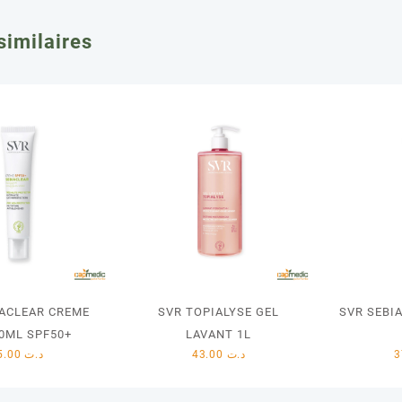
similaires
IACLEAR CREME
SVR TOPIALYSE GEL
SVR SEBI
0ML SPF50+
LAVANT 1L
55.00
د.ت
43.00
د.ت