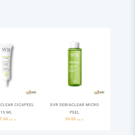
ACLEAR CICAPEEL
SVR SEBIACLEAR MICRO
15 ML
PEEL
37.00
د.ت
50.00
د.ت