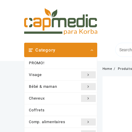
Skip
to
content
Category
PROMO!
Home
Produit
Visage
Bébé & maman
Cheveux
Coffrets
Comp. alimentaires