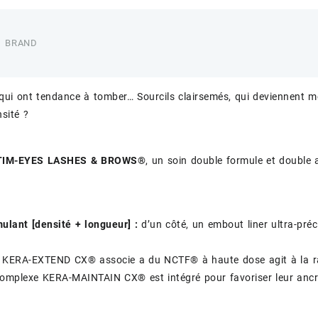
BRAND
, qui ont tendance à tomber… Sourcils clairsemés, qui deviennent 
nsité ?
TIM-EYES LASHES & BROWS®
, un soin double formule et double a
ulant [densité + longueur] :
d’un côté, un embout liner ultra-préci
KERA-EXTEND CX® associe a du NCTF® à haute dose agit à la racin
 complexe KERA-MAINTAIN CX® est intégré pour favoriser leur ancrag