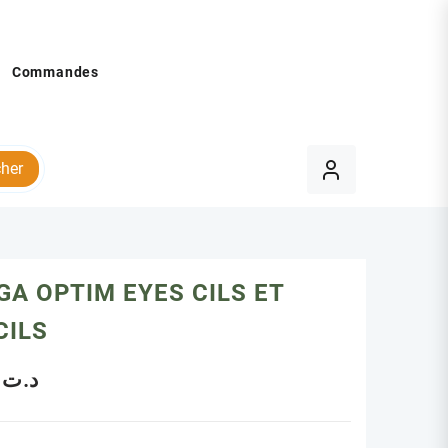
Commandes
her
GA OPTIM EYES CILS ET
CILS
.00
د.ت